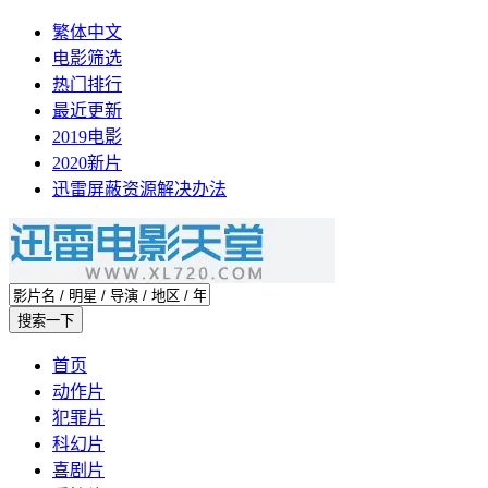
繁体中文
电影筛选
热门排行
最近更新
2019电影
2020新片
迅雷屏蔽资源解决办法
首页
动作片
犯罪片
科幻片
喜剧片