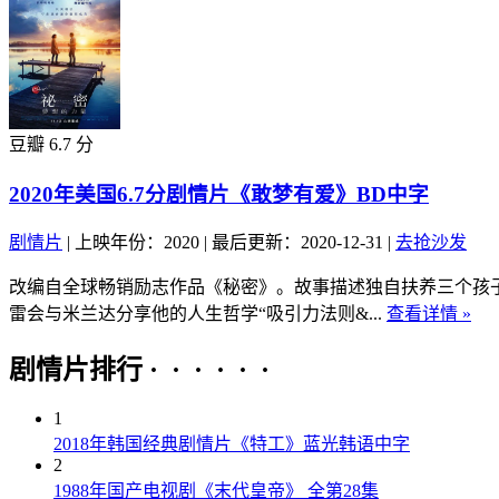
豆瓣 6.7 分
2020年美国6.7分剧情片《敢梦有爱》BD中字
剧情片
|
上映年份：2020
|
最后更新：2020-12-31
|
去抢沙发
改编自全球畅销励志作品《秘密》。故事描述独自扶养三个孩
雷会与米兰达分享他的人生哲学“吸引力法则&...
查看详情 »
剧情片排行 · · · · · ·
1
2018年韩国经典剧情片《特工》蓝光韩语中字
2
1988年国产电视剧《末代皇帝》 全第28集