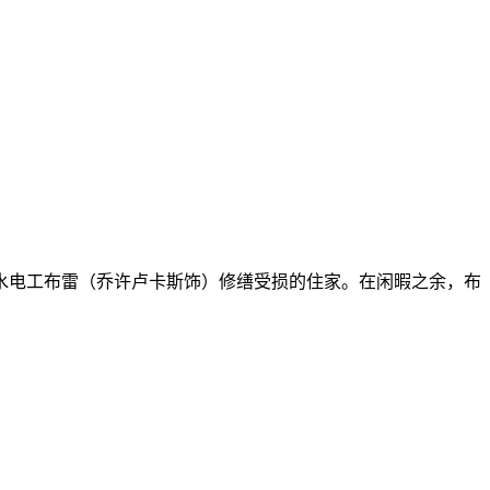
水电工布雷（乔许卢卡斯饰）修缮受损的住家。在闲暇之余，布