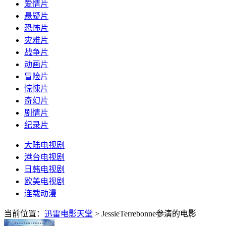
爱情片
悬疑片
恐怖片
灾难片
战争片
动画片
冒险片
惊悚片
奇幻片
剧情片
纪录片
大陆电视剧
港台电视剧
日韩电视剧
欧美电视剧
连载动漫
当前位置：
迅雷电影天堂
> JessieTerrebonne参演的电影