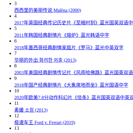
3
西西里的美丽传说 Malèna (2000)
4
2017年英国经典传记历史片《至暗时刻》蓝光国英双语
5
2011年韩国经典剧情片《熔炉》蓝光韩语中字
6
2018年墨西哥经典剧情家庭片《罗马》蓝光中英双字
7
华丽的外出 화려한 외출 (2013)
8
2003年美国经典剧情传记片《风雨哈佛路》蓝光国英双
9
2018年国产经典剧情片《大象席地而坐》蓝光国语中字
10
2020年欧美7.8分动作科幻片《信条》蓝光国英双语中英
11
素媛 소원 (2013)
12
极速车王 Ford v. Ferrari (2019)
13