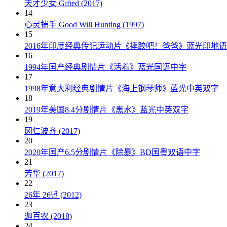
天才少女 Gifted (2017)
14
心灵捕手 Good Will Hunting (1997)
15
2016年印度经典传记运动片《摔跤吧！爸爸》蓝光印地
16
1994年国产经典剧情片《活着》蓝光国语中字
17
1998年意大利经典剧情片《海上钢琴师》蓝光中英双字
18
2019年美国8.4分剧情片《黑水》蓝光中英双字
19
冈仁波齐 (2017)
20
2020年国产6.5分剧情片《除暴》BD国粤双语中字
21
芳华 (2017)
22
26年 26년 (2012)
23
迦百农 (2018)
24