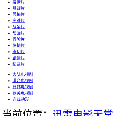
爱情片
悬疑片
恐怖片
灾难片
战争片
动画片
冒险片
惊悚片
奇幻片
剧情片
纪录片
大陆电视剧
港台电视剧
日韩电视剧
欧美电视剧
连载动漫
当前位置：
迅雷电影天堂