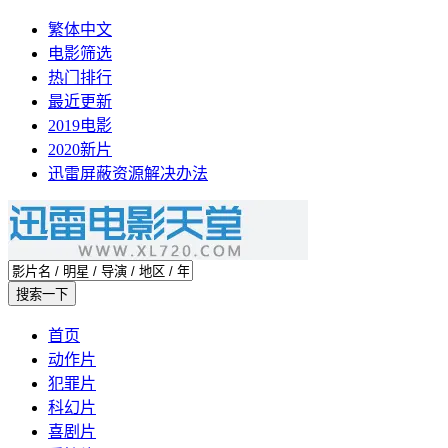
繁体中文
电影筛选
热门排行
最近更新
2019电影
2020新片
迅雷屏蔽资源解决办法
首页
动作片
犯罪片
科幻片
喜剧片