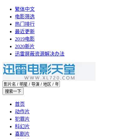
繁体中文
电影筛选
热门排行
最近更新
2019电影
2020新片
迅雷屏蔽资源解决办法
首页
动作片
犯罪片
科幻片
喜剧片