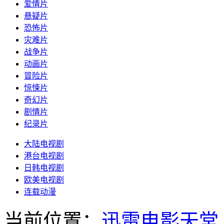
爱情片
悬疑片
恐怖片
灾难片
战争片
动画片
冒险片
惊悚片
奇幻片
剧情片
纪录片
大陆电视剧
港台电视剧
日韩电视剧
欧美电视剧
连载动漫
当前位置：
迅雷电影天堂