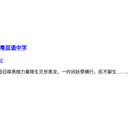
国粤双语中字
论
召唤黑暗力量降生灭世黑龙，一时间妖孽横行，民不聊生……..