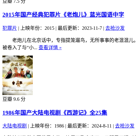
豆瓣 7.5 分
2015年国产经典犯罪片《老炮儿》蓝光国语中字
犯罪片
|
上映年份：2015
|
最后更新：2023-11-7
|
去抢沙发
老炮儿在北京话中，专指提笼遛鸟，无所事事的老混混儿。 
被卷入了与“小...
查看详情 »
豆瓣 9.6 分
1986年国产大陆电视剧《西游记》全25集
大陆电视剧
|
上映年份：1986
|
最后更新：2024-8-11
|
去抢沙发