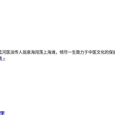
苏常州孟河医派传人翁泉海闯荡上海滩，倾尽一生致力于中医文化的
 »
中字