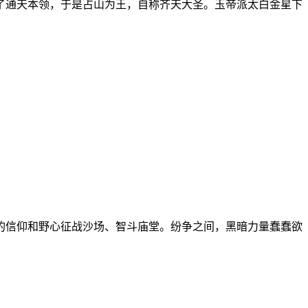
了通天本领，于是占山为王，自称齐天大圣。玉帝派太白金星下
的信仰和野心征战沙场、智斗庙堂。纷争之间，黑暗力量蠢蠢欲