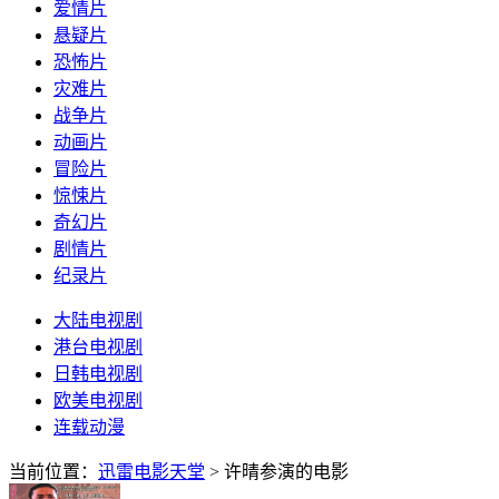
爱情片
悬疑片
恐怖片
灾难片
战争片
动画片
冒险片
惊悚片
奇幻片
剧情片
纪录片
大陆电视剧
港台电视剧
日韩电视剧
欧美电视剧
连载动漫
当前位置：
迅雷电影天堂
> 许晴参演的电影