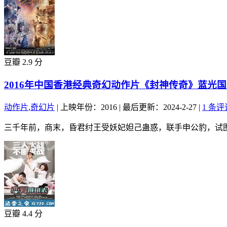
豆瓣 2.9 分
2016年中国香港经典奇幻动作片《封神传奇》蓝光
动作片
,
奇幻片
|
上映年份：2016
|
最后更新：2024-2-27
|
1 条评
三千年前，商末，昏君纣王受妖妃妲己蛊惑，联手申公豹，试图
豆瓣 4.4 分