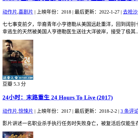
动作片
,
喜剧片
|
上映年份：2018
|
最后更新：2022-1-27
|
去抢沙
七七事变前夕，华裔青年小亨德勒从美国远赴重洋，回到阔别
幸逃生的天然被美国人亨德勒医生送往大洋彼岸，接受了极其..
豆瓣 5.3 分
24小时：末路重生 24 Hours To Live (2017)
动作片
,
惊悚片
|
上映年份：2017
|
最后更新：2018-2-2
|
3 条评
影片讲述一名职业杀手执行任务时失败身亡，被复活后仅能生存