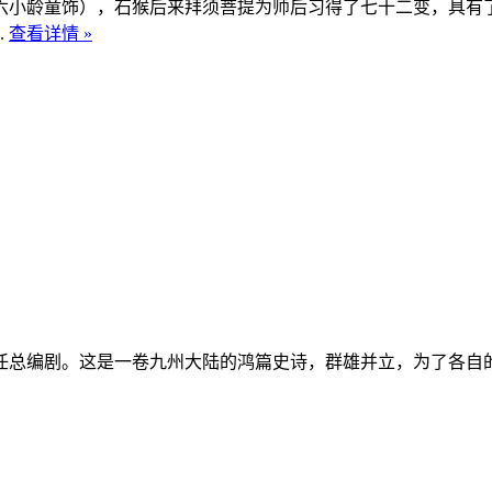
六小龄童饰），石猴后来拜须菩提为师后习得了七十二变，具有
.
查看详情 »
任总编剧。这是一卷九州大陆的鸿篇史诗，群雄并立，为了各自