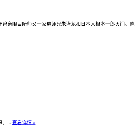
年曾亲眼目睹师父一家遭师兄朱潜龙和日本人根本一郎灭门。侥
...
查看详情 »