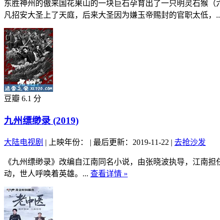
东胜神州的傲来国花果山的一块巨石孕育出了一只明灵石猴（
凡招安大圣上了天庭，后来大圣因为嫌玉帝赐封的官职太低，..
豆瓣 6.1 分
九州缥缈录 (2019)
大陆电视剧
|
上映年份：
|
最后更新：2019-11-22
|
去抢沙发
《九州缥缈录》改编自江南同名小说，由张晓波执导，江南担
动，世人呼唤着英雄。...
查看详情 »