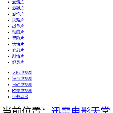
爱情片
悬疑片
恐怖片
灾难片
战争片
动画片
冒险片
惊悚片
奇幻片
剧情片
纪录片
大陆电视剧
港台电视剧
日韩电视剧
欧美电视剧
连载动漫
当前位置：
迅雷电影天堂