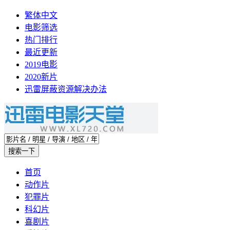
繁体中文
电影筛选
热门排行
最近更新
2019电影
2020新片
迅雷屏蔽资源解决办法
首页
动作片
犯罪片
科幻片
喜剧片