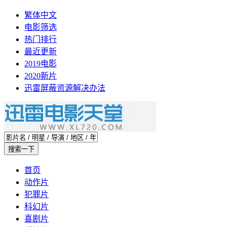
繁体中文
电影筛选
热门排行
最近更新
2019电影
2020新片
迅雷屏蔽资源解决办法
首页
动作片
犯罪片
科幻片
喜剧片