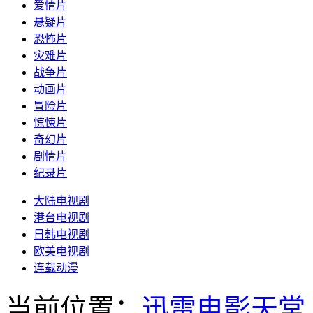
爱情片
悬疑片
恐怖片
灾难片
战争片
动画片
冒险片
惊悚片
奇幻片
剧情片
纪录片
大陆电视剧
港台电视剧
日韩电视剧
欧美电视剧
连载动漫
当前位置：
迅雷电影天堂