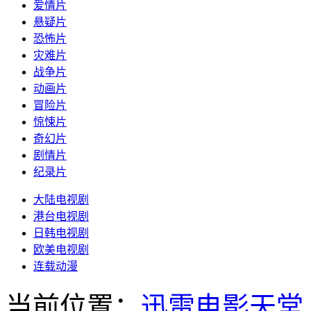
爱情片
悬疑片
恐怖片
灾难片
战争片
动画片
冒险片
惊悚片
奇幻片
剧情片
纪录片
大陆电视剧
港台电视剧
日韩电视剧
欧美电视剧
连载动漫
当前位置：
迅雷电影天堂