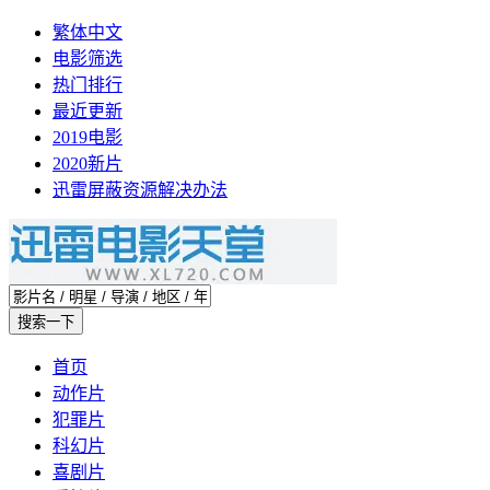
繁体中文
电影筛选
热门排行
最近更新
2019电影
2020新片
迅雷屏蔽资源解决办法
首页
动作片
犯罪片
科幻片
喜剧片