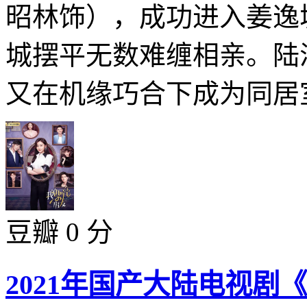
昭林饰），成功进入姜逸
城摆平无数难缠相亲。陆
又在机缘巧合下成为同居室
豆瓣 0 分
2021年国产大陆电视剧