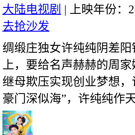
大陆电视剧
|
上映年份：20
去抢沙发
绸缎庄独女许纯纯阴差阳
上，要给名声赫赫的周家
继母欺压实现创业梦想，
豪门深似海”，许纯纯作天作