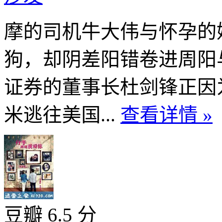
摩的司机牛大伟与怀孕的
狗，却阴差阳错卷进周阳与
证券的董事长杜剑锋正因
米逃往美国...
查看详情 »
豆瓣 6.5 分