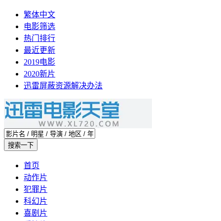
繁体中文
电影筛选
热门排行
最近更新
2019电影
2020新片
迅雷屏蔽资源解决办法
首页
动作片
犯罪片
科幻片
喜剧片