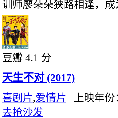
训师廖朵朵狭路相逢，成为
豆瓣 4.1 分
天生不对 (2017)
喜剧片
,
爱情片
|
上映年份：
去抢沙发