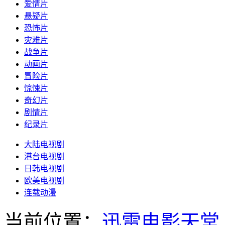
爱情片
悬疑片
恐怖片
灾难片
战争片
动画片
冒险片
惊悚片
奇幻片
剧情片
纪录片
大陆电视剧
港台电视剧
日韩电视剧
欧美电视剧
连载动漫
当前位置：
迅雷电影天堂