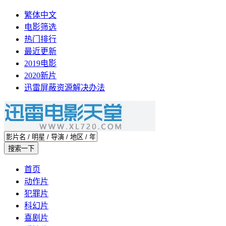
繁体中文
电影筛选
热门排行
最近更新
2019电影
2020新片
迅雷屏蔽资源解决办法
首页
动作片
犯罪片
科幻片
喜剧片