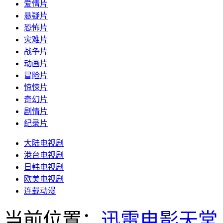
爱情片
悬疑片
恐怖片
灾难片
战争片
动画片
冒险片
惊悚片
奇幻片
剧情片
纪录片
大陆电视剧
港台电视剧
日韩电视剧
欧美电视剧
连载动漫
当前位置：
迅雷电影天堂