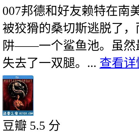
007邦德和好友赖特在
被狡猾的桑切斯逃脱了，
阱――一个鲨鱼池。虽然
失去了一双腿。...
查看详情
豆瓣 5.5 分