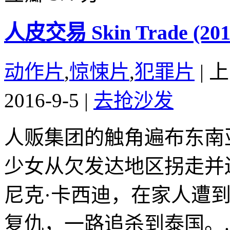
人皮交易 Skin Trade (201
动作片
,
惊悚片
,
犯罪片
|
上
2016-9-5
|
去抢沙发
人贩集团的触角遍布东南
少女从欠发达地区拐走并
尼克·卡西迪，在家人遭
复仇，一路追杀到泰国。..