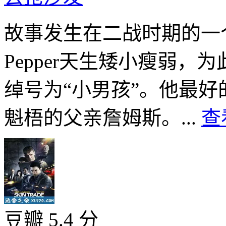
故事发生在二战时期的一
Pepper天生矮小瘦弱
绰号为“小男孩”。他最
魁梧的父亲詹姆斯。...
查
豆瓣 5.4 分