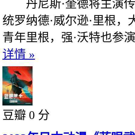
丹尼斯·奎德将主演传
统罗纳德·威尔逊·里根，
青年里根，强·沃特也参演
详情 »
豆瓣 0 分