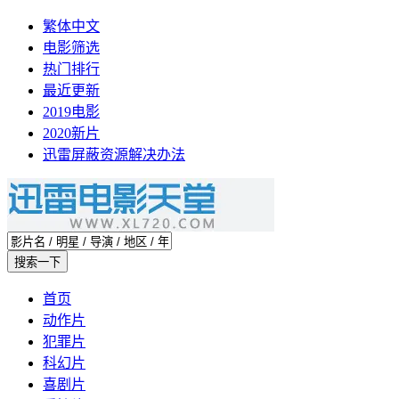
繁体中文
电影筛选
热门排行
最近更新
2019电影
2020新片
迅雷屏蔽资源解决办法
首页
动作片
犯罪片
科幻片
喜剧片