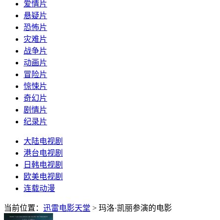
爱情片
悬疑片
恐怖片
灾难片
战争片
动画片
冒险片
惊悚片
奇幻片
剧情片
纪录片
大陆电视剧
港台电视剧
日韩电视剧
欧美电视剧
连载动漫
当前位置：
迅雷电影天堂
> 玛洛·凯丽参演的电影