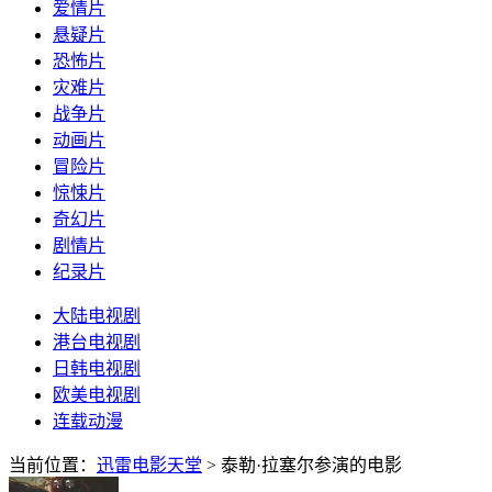
爱情片
悬疑片
恐怖片
灾难片
战争片
动画片
冒险片
惊悚片
奇幻片
剧情片
纪录片
大陆电视剧
港台电视剧
日韩电视剧
欧美电视剧
连载动漫
当前位置：
迅雷电影天堂
> 泰勒·拉塞尔参演的电影