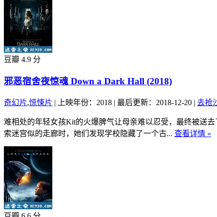
豆瓣 4.9 分
邪恶宿舍夜惊魂 Down a Dark Hall (2018)
奇幻片
,
惊悚片
|
上映年份：2018
|
最后更新：2018-12-20
|
去抢
难相处的年轻女孩Kit的火爆脾气让母亲难以忍受，最终被送去
索迷宫似的走廊时，她们发现学校隐藏了一个古...
查看详情 »
豆瓣 6.6 分