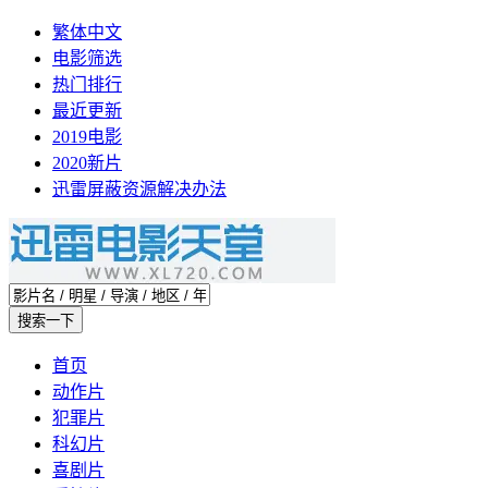
繁体中文
电影筛选
热门排行
最近更新
2019电影
2020新片
迅雷屏蔽资源解决办法
首页
动作片
犯罪片
科幻片
喜剧片