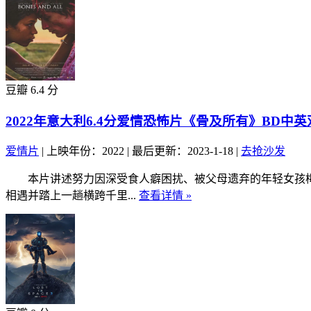
豆瓣 6.4 分
2022年意大利6.4分爱情恐怖片《骨及所有》BD中英
爱情片
|
上映年份：2022
|
最后更新：2023-1-18
|
去抢沙发
本片讲述努力因深受食人癖困扰、被父母遗弃的年轻女孩梅伦
相遇并踏上一趟横跨千里...
查看详情 »