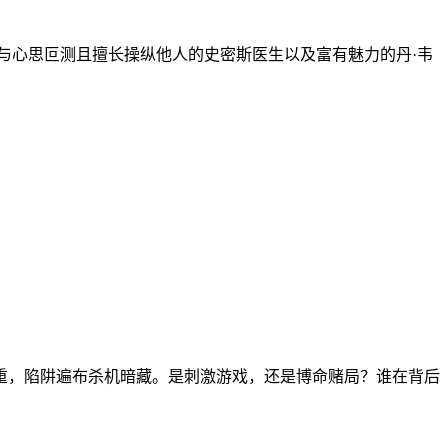
须与心思叵测且擅长操纵他人的史密斯医生以及富有魅力的丹·韦
重，陷阱遍布杀机暗藏。是刺激游戏，还是博命赌局？谁在背后