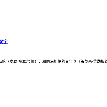
双字
（泰勒·拉塞尔 饰），和同病相怜的青年李（蒂莫西·柴勒梅德