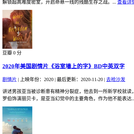
解锁超高难度密室，开启命悬一线的残酷生存之战。...
查看详情
豆瓣 0 分
2020年美国剧情片《浴室墙上的字》BD中英双字
剧情片
|
上映年份：2020
|
最后更新：2020-11-20
|
去抢沙发
讲述男孩亚当被诊断患有精神分裂症，他去到一所新学校就读
罗伯饰演丽贝卡，是亚当幻觉中的主要角色，作为他不能表达..