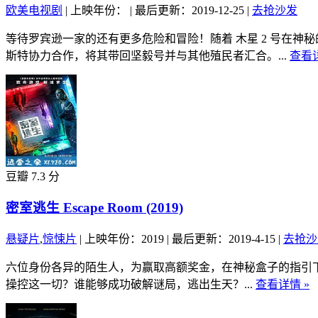
欧美电视剧
|
上映年份：
|
最后更新：2019-12-25
|
去抢沙发
等待罗宾逊一家的还有更多危险和冒险！随着 木星 2 号在
斯特协力合作，将其带回坚毅号并与其他殖民者汇合。...
查看详
豆瓣 7.3 分
密室逃生 Escape Room (2019)
悬疑片
,
惊悚片
|
上映年份：2019
|
最后更新：2019-4-15
|
去抢沙
六位身份各异的陌生人，为赢取高额奖金，在神秘盒子的指引
操控这一切？谁能够成功破解谜局，逃出生天？...
查看详情 »