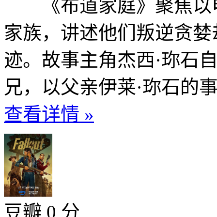
《布道家庭》聚焦以电
家族，讲述他们叛逆贪婪
迹。故事主角杰西·珎石
兄，以父亲伊莱·珎石的事
查看详情 »
豆瓣 0 分