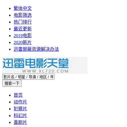
繁体中文
电影筛选
热门排行
最近更新
2019电影
2020新片
迅雷屏蔽资源解决办法
首页
动作片
犯罪片
科幻片
喜剧片