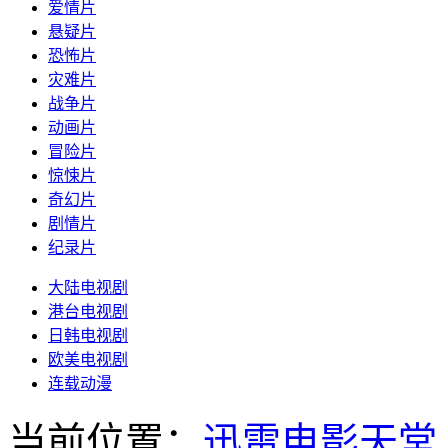
爱情片
悬疑片
恐怖片
灾难片
战争片
动画片
冒险片
惊悚片
奇幻片
剧情片
纪录片
大陆电视剧
港台电视剧
日韩电视剧
欧美电视剧
连载动漫
当前位置：
迅雷电影天堂