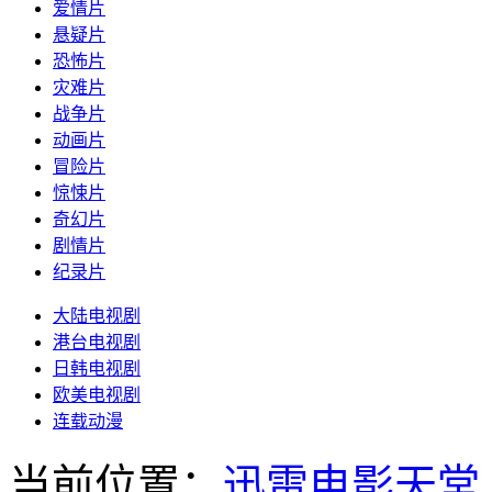
爱情片
悬疑片
恐怖片
灾难片
战争片
动画片
冒险片
惊悚片
奇幻片
剧情片
纪录片
大陆电视剧
港台电视剧
日韩电视剧
欧美电视剧
连载动漫
当前位置：
迅雷电影天堂