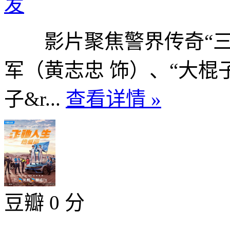
发
影片聚焦警界传奇“三叉
军（黄志忠 饰）、“大棍
子&r...
查看详情 »
豆瓣 0 分