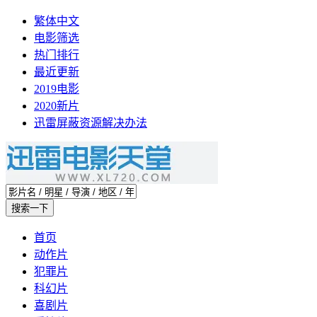
繁体中文
电影筛选
热门排行
最近更新
2019电影
2020新片
迅雷屏蔽资源解决办法
首页
动作片
犯罪片
科幻片
喜剧片