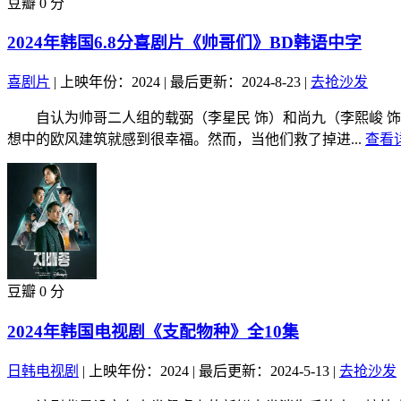
豆瓣 0 分
2024年韩国6.8分喜剧片《帅哥们》BD韩语中字
喜剧片
|
上映年份：2024
|
最后更新：2024-8-23
|
去抢沙发
自认为帅哥二人组的载弼（李星民 饰）和尚九（李熙峻 饰
想中的欧风建筑就感到很幸福。然而，当他们救了掉进...
查看详
豆瓣 0 分
2024年韩国电视剧《支配物种》全10集
日韩电视剧
|
上映年份：2024
|
最后更新：2024-5-13
|
去抢沙发