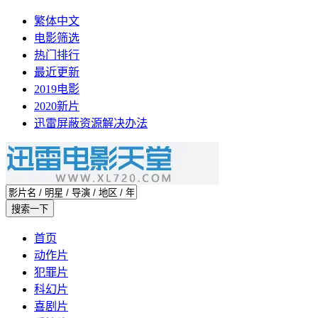
繁体中文
电影筛选
热门排行
最近更新
2019电影
2020新片
迅雷屏蔽资源解决办法
首页
动作片
犯罪片
科幻片
喜剧片