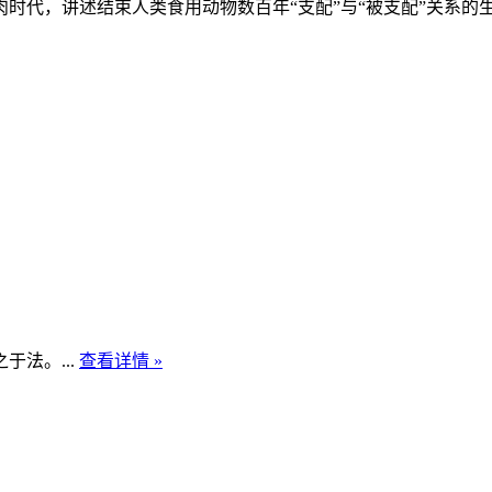
代，讲述结束人类食用动物数百年“支配”与“被支配”关系的生
法。...
查看详情 »