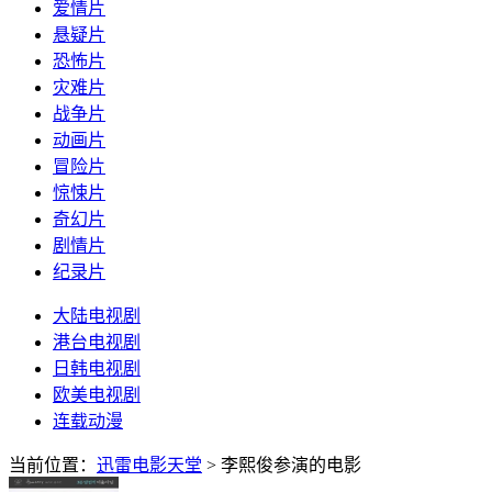
爱情片
悬疑片
恐怖片
灾难片
战争片
动画片
冒险片
惊悚片
奇幻片
剧情片
纪录片
大陆电视剧
港台电视剧
日韩电视剧
欧美电视剧
连载动漫
当前位置：
迅雷电影天堂
> 李熙俊参演的电影