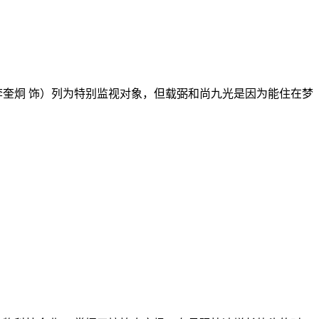
奎炯 饰）列为特别监视对象，但载弼和尚九光是因为能住在梦