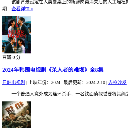
该剧背景设定在人类餐桌上的新鲜肉类消失后的人工培植肉时
期...
查看详情 »
豆瓣 0 分
2024年韩国电视剧《杀人者的难堪》全8集
日韩电视剧
|
上映年份：2024
|
最后更新：2024-2-10
|
去抢沙发
一个普通人意外成为连环杀手，一名铁面侦探誓要将其绳之于