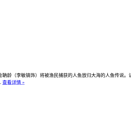
聃龄（李敏镐饰）将被渔民捕获的人鱼放归大海的人鱼传说。讲
.
查看详情 »