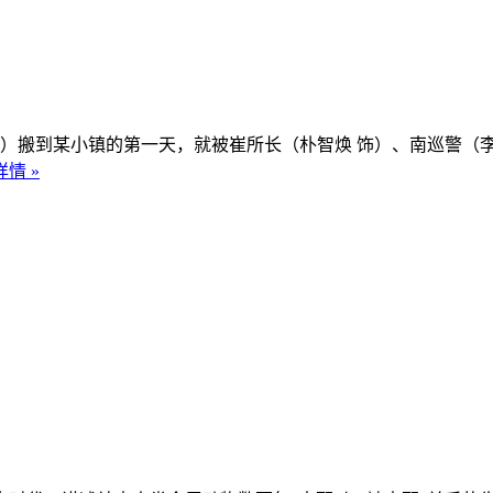
）搬到某小镇的第一天，就被崔所长（朴智焕 饰）、南巡警（李
情 »