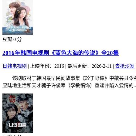
豆瓣 0 分
2016年韩国电视剧《蓝色大海的传说》全20集
日韩电视剧
|
上映年份：2016
|
最后更新：2026-2-11
|
去抢沙发
该剧取材于韩国最早民间故事集《於于野谭》中歙谷县令金
应陆地生活和天才骗子许俊宰（李敏镐饰）重逢并陷入爱情的..