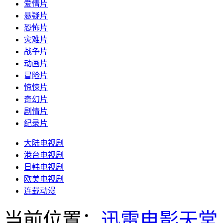
爱情片
悬疑片
恐怖片
灾难片
战争片
动画片
冒险片
惊悚片
奇幻片
剧情片
纪录片
大陆电视剧
港台电视剧
日韩电视剧
欧美电视剧
连载动漫
当前位置：
迅雷电影天堂