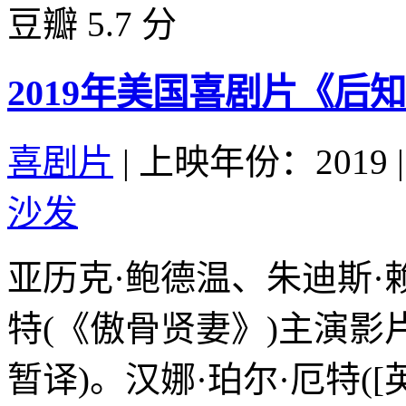
豆瓣 5.7 分
2019年美国喜剧片《后
喜剧片
|
上映年份：2019
|
沙发
亚历克·鲍德温、朱迪斯·
特(《傲骨贤妻》)主演影片[愚
暂译)。汉娜·珀尔·厄特(