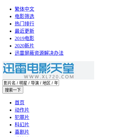
繁体中文
电影筛选
热门排行
最近更新
2019电影
2020新片
迅雷屏蔽资源解决办法
首页
动作片
犯罪片
科幻片
喜剧片