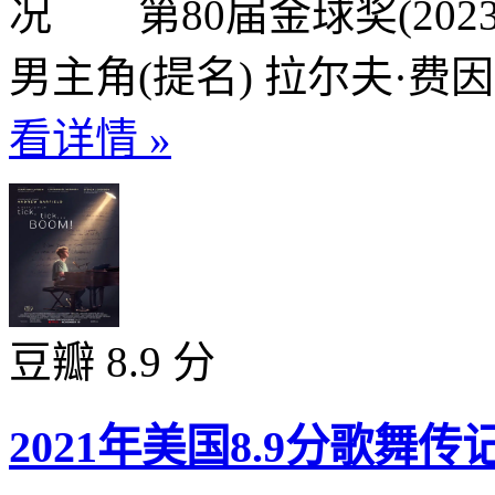
况 第80届金球奖(202
男主角(提名) 拉尔夫·费
看详情 »
豆瓣 8.9 分
2021年美国8.9分歌舞