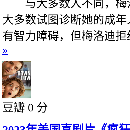
与大多数人不同，梅洛
大多数试图诊断她的成年
有智力障碍，但梅洛迪拒绝
»
豆瓣 0 分
2023年美国喜剧片《疯