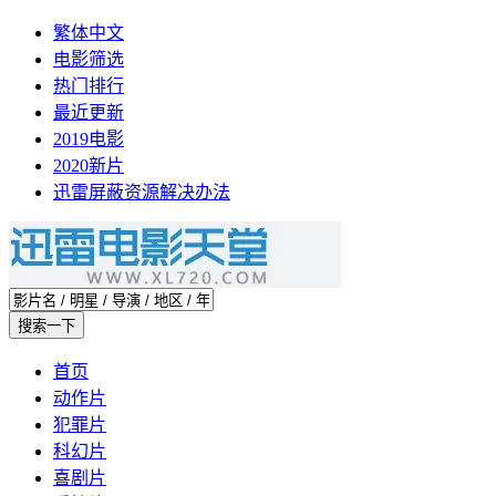
繁体中文
电影筛选
热门排行
最近更新
2019电影
2020新片
迅雷屏蔽资源解决办法
首页
动作片
犯罪片
科幻片
喜剧片