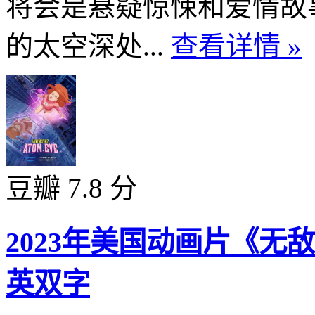
将会是悬疑惊悚和爱情故
的太空深处...
查看详情 »
豆瓣 7.8 分
2023年美国动画片《无
英双字