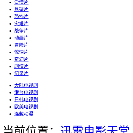
爱情片
悬疑片
恐怖片
灾难片
战争片
动画片
冒险片
惊悚片
奇幻片
剧情片
纪录片
大陆电视剧
港台电视剧
日韩电视剧
欧美电视剧
连载动漫
当前位置：
迅雷电影天堂