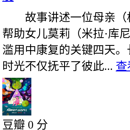
故事讲述一位母亲（格伦·克洛
帮助女儿莫莉（米拉·库尼斯 
滥用中康复的关键四天。
时光不仅抚平了彼此...
查
豆瓣 0 分