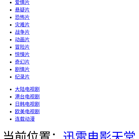
爱情片
悬疑片
恐怖片
灾难片
战争片
动画片
冒险片
惊悚片
奇幻片
剧情片
纪录片
大陆电视剧
港台电视剧
日韩电视剧
欧美电视剧
连载动漫
当前位置：
迅雷电影天堂