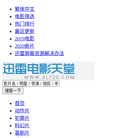
繁体中文
电影筛选
热门排行
最近更新
2019电影
2020新片
迅雷屏蔽资源解决办法
首页
动作片
犯罪片
科幻片
喜剧片