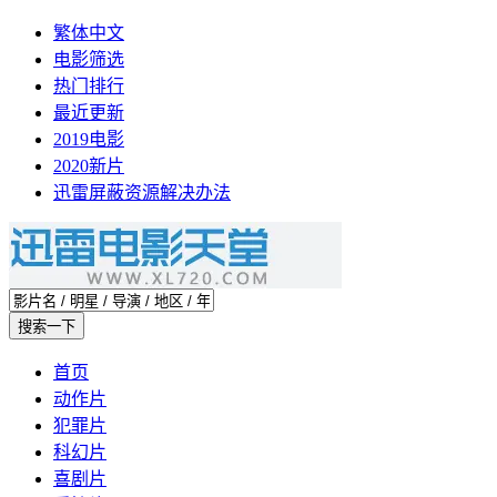
繁体中文
电影筛选
热门排行
最近更新
2019电影
2020新片
迅雷屏蔽资源解决办法
首页
动作片
犯罪片
科幻片
喜剧片