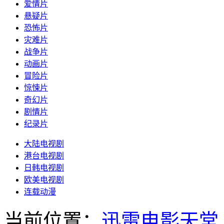
爱情片
悬疑片
恐怖片
灾难片
战争片
动画片
冒险片
惊悚片
奇幻片
剧情片
纪录片
大陆电视剧
港台电视剧
日韩电视剧
欧美电视剧
连载动漫
当前位置：
迅雷电影天堂