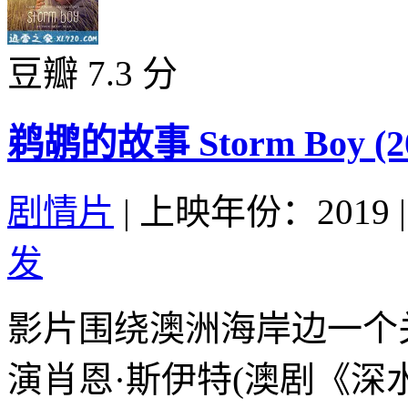
豆瓣 7.3 分
鹈鹕的故事 Storm Boy (20
剧情片
|
上映年份：2019
|
发
影片围绕澳洲海岸边一个
演肖恩·斯伊特(澳剧《深