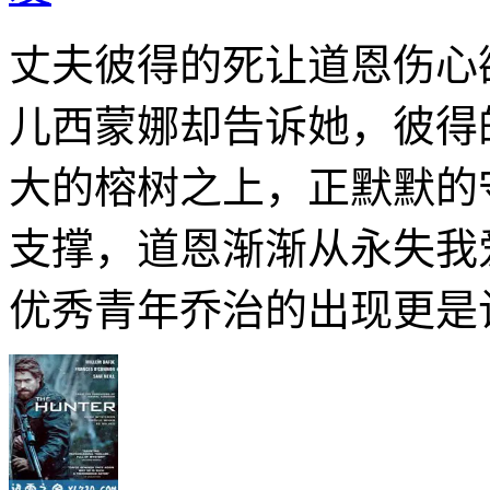
丈夫彼得的死让道恩伤心
儿西蒙娜却告诉她，彼得
大的榕树之上，正默默的
支撑，道恩渐渐从永失我
优秀青年乔治的出现更是让