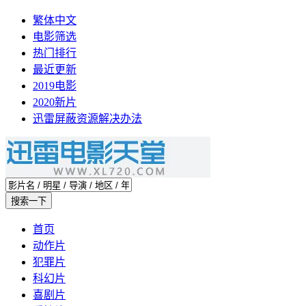
繁体中文
电影筛选
热门排行
最近更新
2019电影
2020新片
迅雷屏蔽资源解决办法
首页
动作片
犯罪片
科幻片
喜剧片