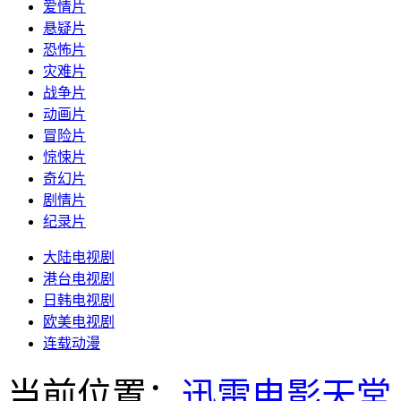
爱情片
悬疑片
恐怖片
灾难片
战争片
动画片
冒险片
惊悚片
奇幻片
剧情片
纪录片
大陆电视剧
港台电视剧
日韩电视剧
欧美电视剧
连载动漫
当前位置：
迅雷电影天堂