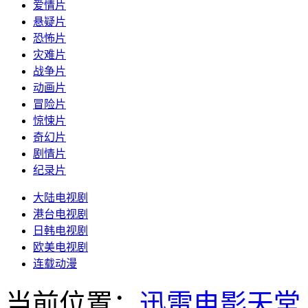
爱情片
悬疑片
恐怖片
灾难片
战争片
动画片
冒险片
惊悚片
奇幻片
剧情片
纪录片
大陆电视剧
港台电视剧
日韩电视剧
欧美电视剧
连载动漫
当前位置：
迅雷电影天堂