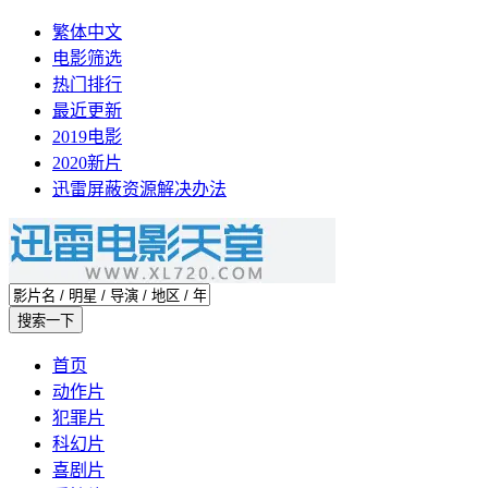
繁体中文
电影筛选
热门排行
最近更新
2019电影
2020新片
迅雷屏蔽资源解决办法
首页
动作片
犯罪片
科幻片
喜剧片