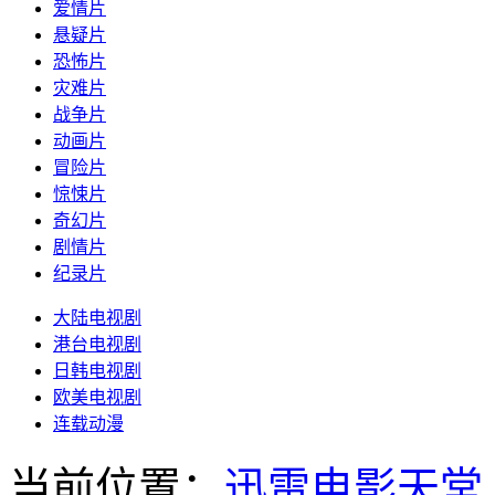
爱情片
悬疑片
恐怖片
灾难片
战争片
动画片
冒险片
惊悚片
奇幻片
剧情片
纪录片
大陆电视剧
港台电视剧
日韩电视剧
欧美电视剧
连载动漫
当前位置：
迅雷电影天堂