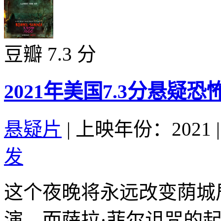
豆瓣 7.3 分
2021年美国7.3分悬疑
悬疑片
|
上映年份：2021
|
发
这个夜晚将永远改变荫城
演，而萨拉·菲尔诅咒的起