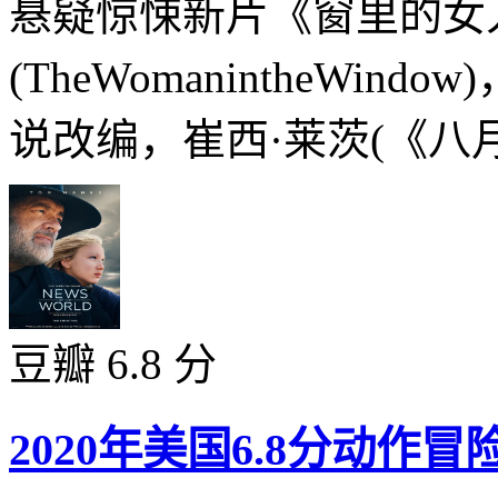
悬疑惊悚新片《窗里的女
(TheWomanintheWind
说改编，崔西·莱茨(《八月
豆瓣 6.8 分
2020年美国6.8分动作