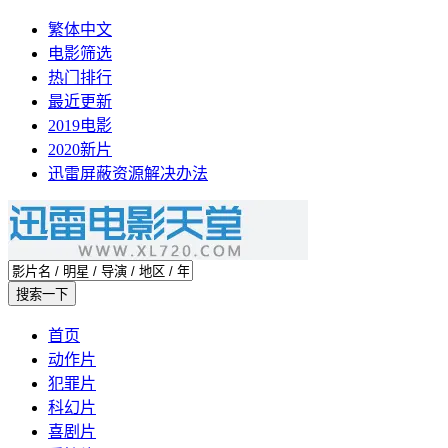
繁体中文
电影筛选
热门排行
最近更新
2019电影
2020新片
迅雷屏蔽资源解决办法
首页
动作片
犯罪片
科幻片
喜剧片