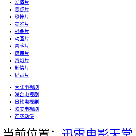
爱情片
悬疑片
恐怖片
灾难片
战争片
动画片
冒险片
惊悚片
奇幻片
剧情片
纪录片
大陆电视剧
港台电视剧
日韩电视剧
欧美电视剧
连载动漫
当前位置：
迅雷电影天堂