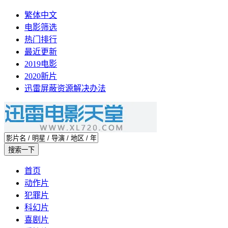
繁体中文
电影筛选
热门排行
最近更新
2019电影
2020新片
迅雷屏蔽资源解决办法
首页
动作片
犯罪片
科幻片
喜剧片