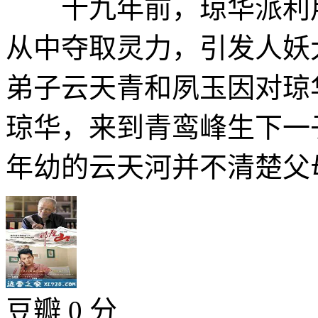
十九年前，琼华派利用
从中夺取灵力，引发人妖
弟子云天青和夙玉因对琼
琼华，来到青鸾峰生下一
年幼的云天河并不清楚父母
豆瓣 0 分