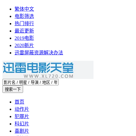
繁体中文
电影筛选
热门排行
最近更新
2019电影
2020新片
迅雷屏蔽资源解决办法
首页
动作片
犯罪片
科幻片
喜剧片