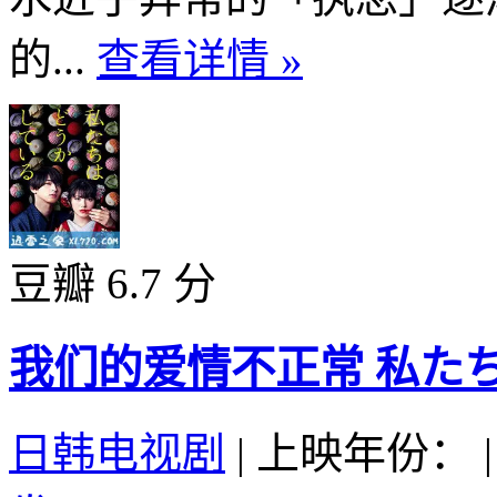
的...
查看详情 »
豆瓣 6.7 分
我们的爱情不正常 私たちは
日韩电视剧
|
上映年份：
|