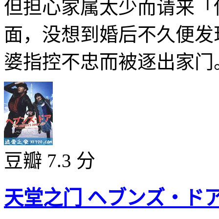
但担心家属太少而请来「
面，没想到婚后不久便发
婆指控不忠而被逐出家门。 
豆瓣 7.3 分
天堂之门 ヘブンズ・ドア (