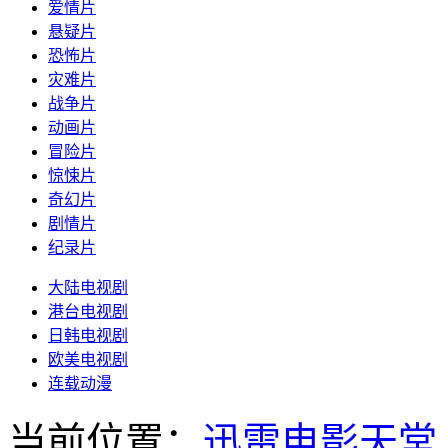
爱情片
悬疑片
恐怖片
灾难片
战争片
动画片
冒险片
惊悚片
奇幻片
剧情片
纪录片
大陆电视剧
港台电视剧
日韩电视剧
欧美电视剧
连载动漫
当前位置：
迅雷电影天堂