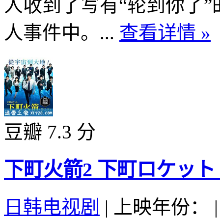
人收到了写有“轮到你了
人事件中。...
查看详情 »
豆瓣 7.3 分
下町火箭2 下町ロケット 続編
日韩电视剧
|
上映年份：
|