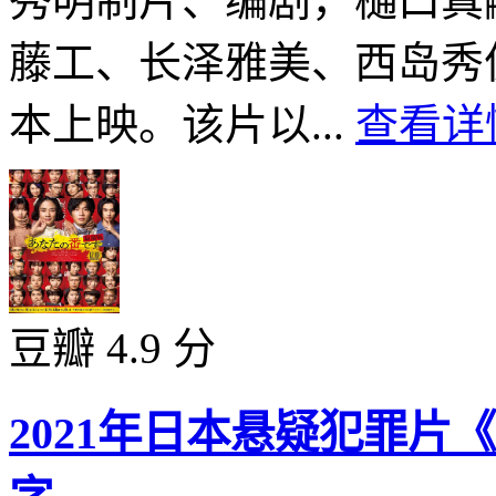
秀明制片、编剧，樋口真
藤工、长泽雅美、西岛秀俊
本上映。该片以...
查看详情
豆瓣 4.9 分
2021年日本悬疑犯罪片