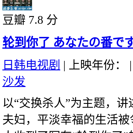
豆瓣 7.8 分
轮到你了 あなたの番です (
日韩电视剧
|
上映年份：
|
沙发
以“交换杀人”为主题，
夫妇，平淡幸福的生活被