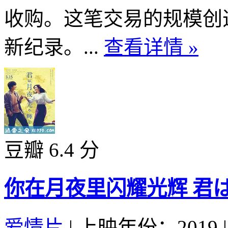
收购。这笔交易的规模创
新纪录。...
查看详情 »
豆瓣 6.4 分
你在月夜里闪耀光辉 君は月
爱情片
|
上映年份：2019
|