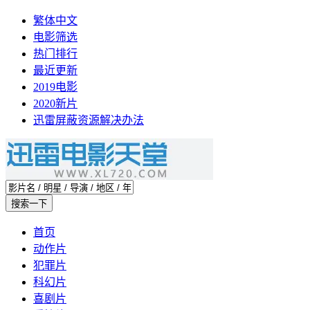
繁体中文
电影筛选
热门排行
最近更新
2019电影
2020新片
迅雷屏蔽资源解决办法
首页
动作片
犯罪片
科幻片
喜剧片