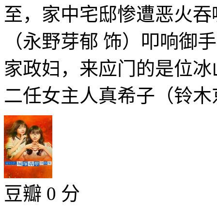
至，家中宅邸惨遭恶火
（永野芽郁 饰）叩响御
家政妇，来应门的是位冰
二任女主人真希子（铃木京香
豆瓣 0 分