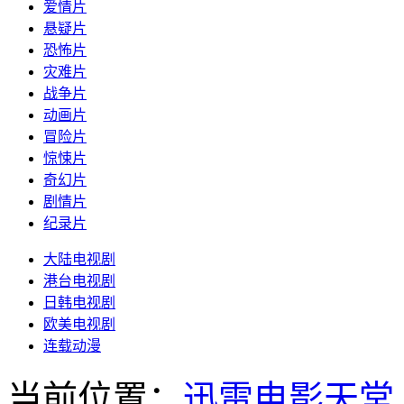
爱情片
悬疑片
恐怖片
灾难片
战争片
动画片
冒险片
惊悚片
奇幻片
剧情片
纪录片
大陆电视剧
港台电视剧
日韩电视剧
欧美电视剧
连载动漫
当前位置：
迅雷电影天堂