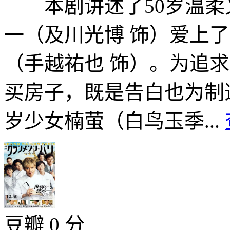
本剧讲述了50岁温柔
一（及川光博 饰）爱上了
（手越祐也 饰）。为追
买房子，既是告白也为制
岁少女楠萤（白鸟玉季...
豆瓣 0 分