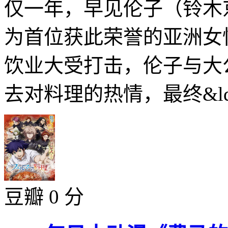
仅一年，早见伦子（铃木
为首位获此荣誉的亚洲女
饮业大受打击，伦子与大
去对料理的热情，最终&ld.
豆瓣 0 分