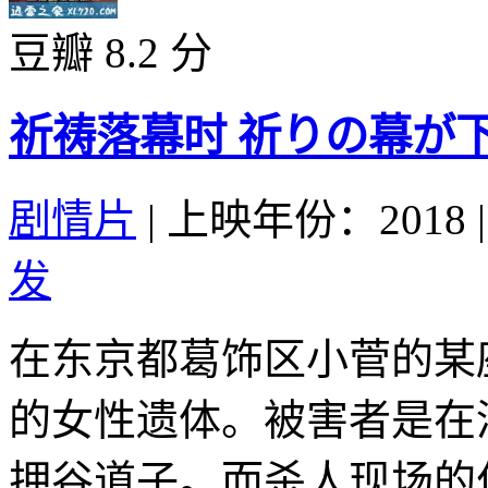
豆瓣 8.2 分
祈祷落幕时 祈りの幕が下りる
剧情片
|
上映年份：2018
|
发
在东京都葛饰区小菅的某
的女性遗体。被害者是在
押谷道子。而杀人现场的