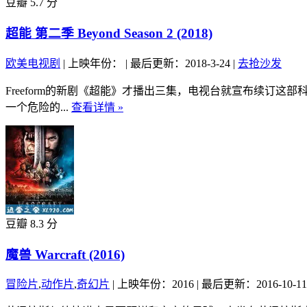
豆瓣 5.7 分
超能 第二季 Beyond Season 2 (2018)
欧美电视剧
|
上映年份：
|
最后更新：2018-3-24
|
去抢沙发
Freeform的新剧《超能》才播出三集，电视台就宣布续订这部科幻剧；
一个危险的...
查看详情 »
豆瓣 8.3 分
魔兽 Warcraft (2016)
冒险片
,
动作片
,
奇幻片
|
上映年份：2016
|
最后更新：2016-10-11