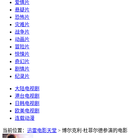
爱情片
悬疑片
恐怖片
灾难片
战争片
动画片
冒险片
惊悚片
奇幻片
剧情片
纪录片
大陆电视剧
港台电视剧
日韩电视剧
欧美电视剧
连载动漫
当前位置：
迅雷电影天堂
> 博尔克利·杜菲尔德参演的电影