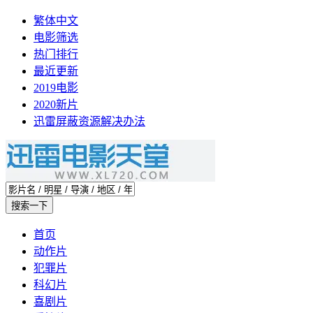
繁体中文
电影筛选
热门排行
最近更新
2019电影
2020新片
迅雷屏蔽资源解决办法
首页
动作片
犯罪片
科幻片
喜剧片