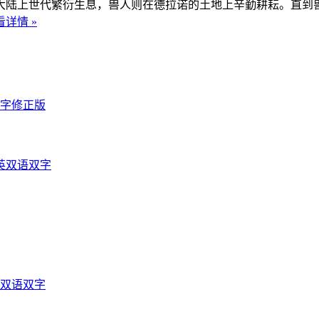
大陆上世代繁衍生息，兽人则在德拉诺的土地上辛勤耕耘。直到
看详情 »
双字修正版
英双语双字
光双语双字