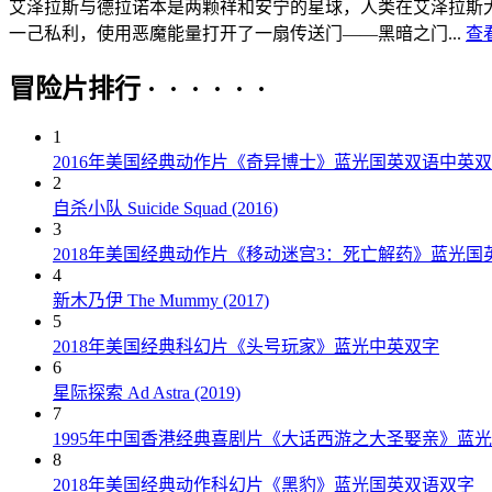
艾泽拉斯与德拉诺本是两颗祥和安宁的星球，人类在艾泽拉斯
一己私利，使用恶魔能量打开了一扇传送门——黑暗之门...
查
冒险片排行 · · · · · ·
1
2016年美国经典动作片《奇异博士》蓝光国英双语中英
2
自杀小队 Suicide Squad (2016)
3
2018年美国经典动作片《移动迷宫3：死亡解药》蓝光国
4
新木乃伊 The Mummy (2017)
5
2018年美国经典科幻片《头号玩家》蓝光中英双字
6
星际探索 Ad Astra (2019)
7
1995年中国香港经典喜剧片《大话西游之大圣娶亲》蓝
8
2018年美国经典动作科幻片《黑豹》蓝光国英双语双字