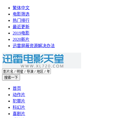
繁体中文
电影筛选
热门排行
最近更新
2019电影
2020新片
迅雷屏蔽资源解决办法
首页
动作片
犯罪片
科幻片
喜剧片