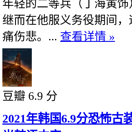
年轻的二等兵（丁海寅饰
继而在他服义务役期间，
痛伤悲。...
查看详情 »
豆瓣 6.9 分
2021年韩国6.9分恐