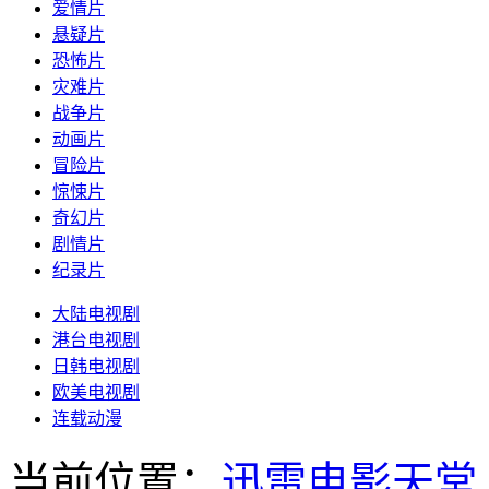
爱情片
悬疑片
恐怖片
灾难片
战争片
动画片
冒险片
惊悚片
奇幻片
剧情片
纪录片
大陆电视剧
港台电视剧
日韩电视剧
欧美电视剧
连载动漫
当前位置：
迅雷电影天堂