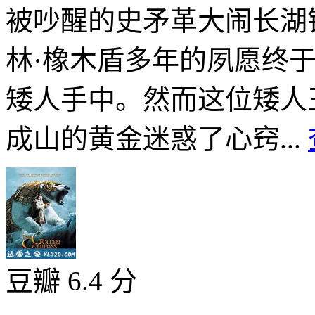
被吵醒的史矛革大闹长湖
林·橡木盾多年的夙愿终
矮人手中。然而这位矮人
成山的黄金迷惑了心窍...
豆瓣 6.4 分