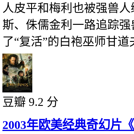
人皮平和梅利也被强兽人
斯、侏儒金利一路追踪强
了“复活”的白袍巫师甘道夫
豆瓣 9.2 分
2003年欧美经典奇幻片