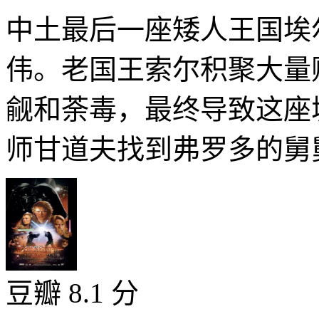
中土最后一座矮人王国埃
伟。老国王索尔积聚大量
觎和荼毒，最终导致这座
师甘道夫找到弗罗多的舅舅
豆瓣 8.1 分