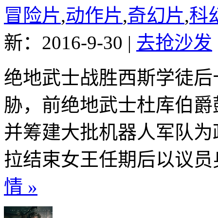
冒险片
,
动作片
,
奇幻片
,
科
新：2016-9-30
|
去抢沙发
绝地武士战胜西斯学徒后
胁，前绝地武士杜库伯爵
并筹建大批机器人军队为
拉结束女王任期后以议员身
情 »