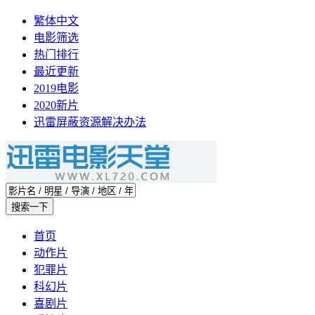
繁体中文
电影筛选
热门排行
最近更新
2019电影
2020新片
迅雷屏蔽资源解决办法
首页
动作片
犯罪片
科幻片
喜剧片