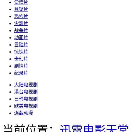
爱情片
悬疑片
恐怖片
灾难片
战争片
动画片
冒险片
惊悚片
奇幻片
剧情片
纪录片
大陆电视剧
港台电视剧
日韩电视剧
欧美电视剧
连载动漫
当前位置：
迅雷电影天堂