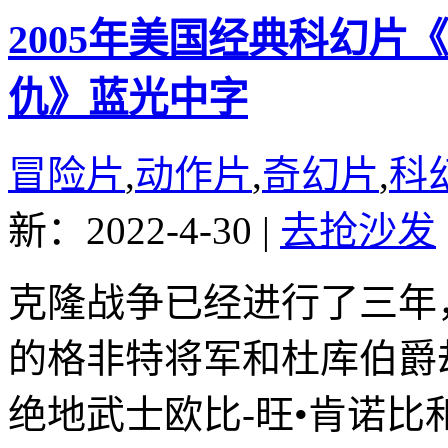
2005年美国经典科幻片
仇》蓝光中字
冒险片
,
动作片
,
奇幻片
,
科
新：2022-4-30
|
去抢沙发
克隆战争已经进行了三年
的格非特将军和杜库伯爵
绝地武士欧比-旺•肯诺