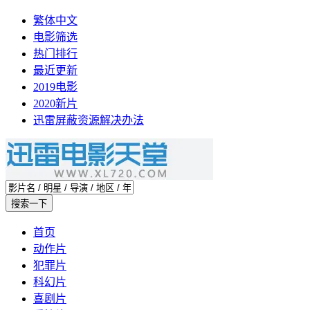
繁体中文
电影筛选
热门排行
最近更新
2019电影
2020新片
迅雷屏蔽资源解决办法
首页
动作片
犯罪片
科幻片
喜剧片