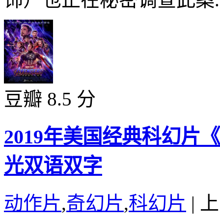
豆瓣 8.5 分
2019年美国经典科幻片
光双语双字
动作片
,
奇幻片
,
科幻片
|
上