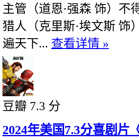
主管（道恩·强森 饰）
猎人（克里斯·埃文斯 
遍天下...
查看详情 »
豆瓣 7.3 分
2024年美国7.3分喜