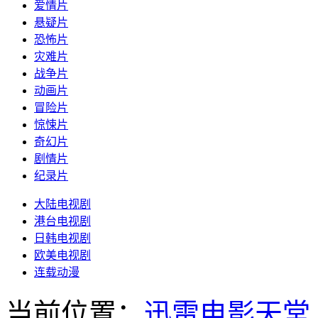
爱情片
悬疑片
恐怖片
灾难片
战争片
动画片
冒险片
惊悚片
奇幻片
剧情片
纪录片
大陆电视剧
港台电视剧
日韩电视剧
欧美电视剧
连载动漫
当前位置：
迅雷电影天堂