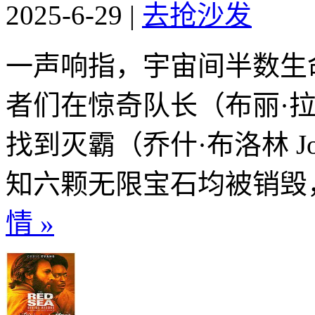
2025-6-29
|
去抢沙发
一声响指，宇宙间半数生
者们在惊奇队长（布丽·拉尔森 
找到灭霸（乔什·布洛林 Jos
知六颗无限宝石均被销毁，
情 »