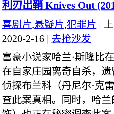
利刃出鞘 Knives Out (201
喜剧片
,
悬疑片
,
犯罪片
|
上
2020-2-16
|
去抢沙发
富豪小说家哈兰·斯隆比在
在自家庄园离奇自杀，遗
侦探布兰科（丹尼尔·克
查此案真相。同时，哈兰
饰）也正在秘密调查此案..