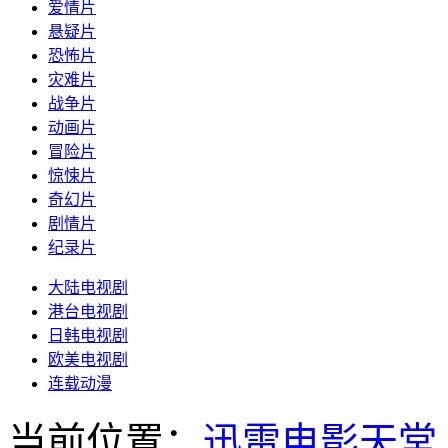
爱情片
悬疑片
恐怖片
灾难片
战争片
动画片
冒险片
惊悚片
奇幻片
剧情片
纪录片
大陆电视剧
港台电视剧
日韩电视剧
欧美电视剧
连载动漫
当前位置：
迅雷电影天堂