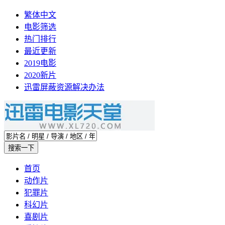
繁体中文
电影筛选
热门排行
最近更新
2019电影
2020新片
迅雷屏蔽资源解决办法
首页
动作片
犯罪片
科幻片
喜剧片