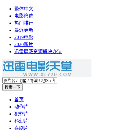
繁体中文
电影筛选
热门排行
最近更新
2019电影
2020新片
迅雷屏蔽资源解决办法
首页
动作片
犯罪片
科幻片
喜剧片