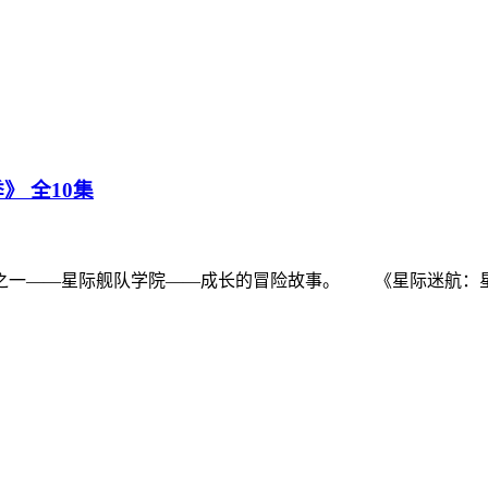
》 全10集
一——星际舰队学院——成长的冒险故事。 《星际迷航：星