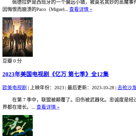
佩德拉萨是西班牙的一个偏远小镇，被莫名其妙的恶魔事件所困扰，
因悔恨而崩溃的Paco（Miguel...
查看详情 »
豆瓣 0 分
2023年美国电视剧《亿万 第七季》全12集
欧美电视剧
|
上映年份：2023
|
最后更新：2023-10-28
|
去抢沙
在第 7 季中，联盟被颠覆了。旧伤被武器化。忠诚度是经过考验
界都在增长。...
查看详情 »