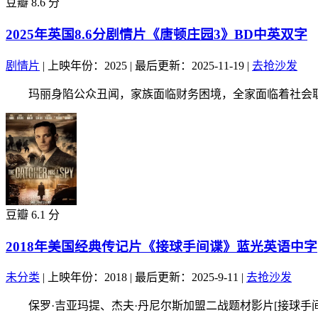
豆瓣 8.6 分
2025年英国8.6分剧情片《唐顿庄园3》BD中英双字
剧情片
|
上映年份：2025
|
最后更新：2025-11-19
|
去抢沙发
玛丽身陷公众丑闻，家族面临财务困境，全家面临着社会耻辱
豆瓣 6.1 分
2018年美国经典传记片《接球手间谍》蓝光英语中字
未分类
|
上映年份：2018
|
最后更新：2025-9-11
|
去抢沙发
保罗·吉亚玛提、杰夫·丹尼尔斯加盟二战题材影片[接球手间谍]，