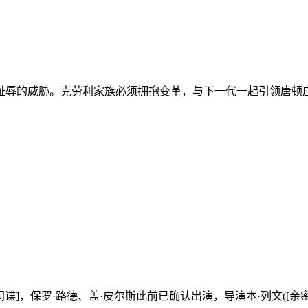
的威胁。克劳利家族必须拥抱变革，与下一代一起引领唐顿庄园
保罗·路德、盖·皮尔斯此前已确认出演，导演本·列文([亲密治疗