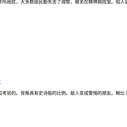
大多数居民都失去了理智，被关在精神病院里。陷入昏迷的Elen
发
的。背叛具有史诗般的比例。敌人变成警惕的朋友。鲍比·阿克塞尔