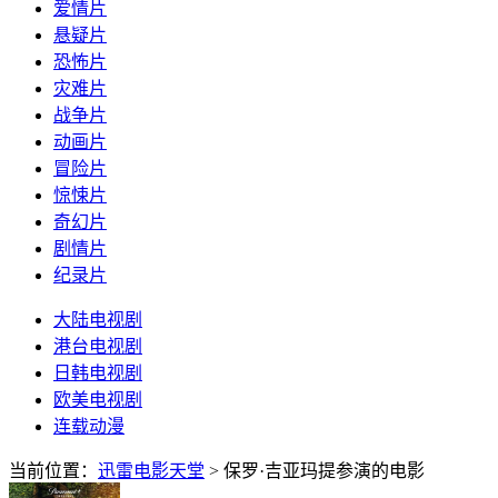
爱情片
悬疑片
恐怖片
灾难片
战争片
动画片
冒险片
惊悚片
奇幻片
剧情片
纪录片
大陆电视剧
港台电视剧
日韩电视剧
欧美电视剧
连载动漫
当前位置：
迅雷电影天堂
> 保罗·吉亚玛提参演的电影