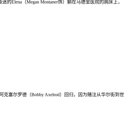
a（Megan Montaner饰）躺在马德里医院的病床上，
罗德（Bobby Axelrod）回归，因为赌注从华尔街到世