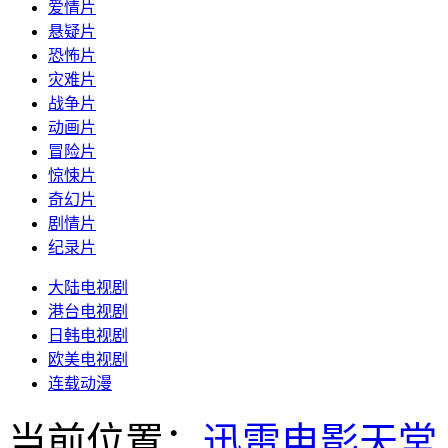
爱情片
悬疑片
恐怖片
灾难片
战争片
动画片
冒险片
惊悚片
奇幻片
剧情片
纪录片
大陆电视剧
港台电视剧
日韩电视剧
欧美电视剧
连载动漫
当前位置：
迅雷电影天堂