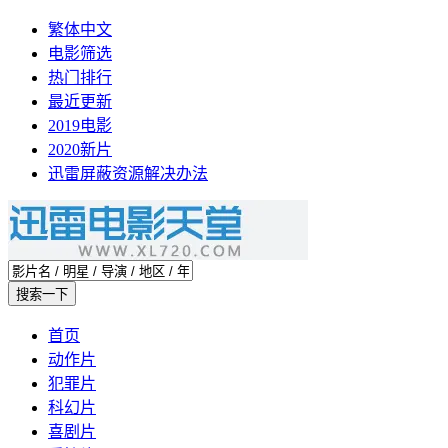
繁体中文
电影筛选
热门排行
最近更新
2019电影
2020新片
迅雷屏蔽资源解决办法
首页
动作片
犯罪片
科幻片
喜剧片