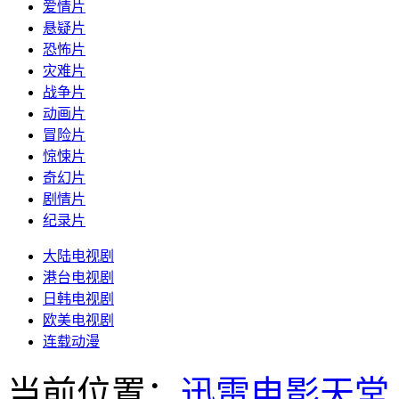
爱情片
悬疑片
恐怖片
灾难片
战争片
动画片
冒险片
惊悚片
奇幻片
剧情片
纪录片
大陆电视剧
港台电视剧
日韩电视剧
欧美电视剧
连载动漫
当前位置：
迅雷电影天堂