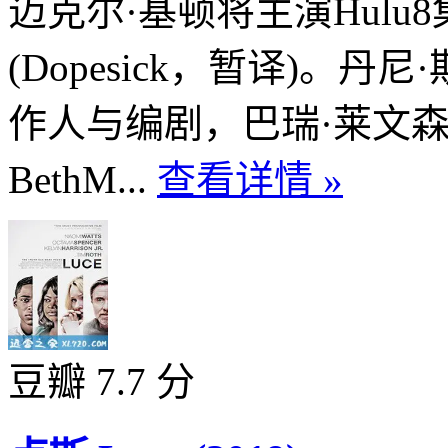
迈克尔·基顿将主演Hul
(Dopesick，暂译)。丹
作人与编剧，巴瑞·莱文森
BethM...
查看详情 »
豆瓣 7.7 分