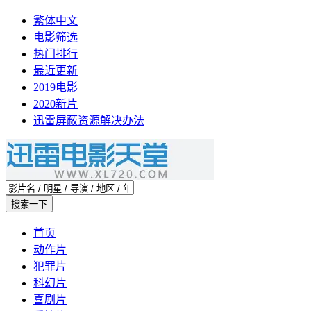
繁体中文
电影筛选
热门排行
最近更新
2019电影
2020新片
迅雷屏蔽资源解决办法
首页
动作片
犯罪片
科幻片
喜剧片