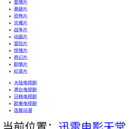
爱情片
悬疑片
恐怖片
灾难片
战争片
动画片
冒险片
惊悚片
奇幻片
剧情片
纪录片
大陆电视剧
港台电视剧
日韩电视剧
欧美电视剧
连载动漫
当前位置：
迅雷电影天堂