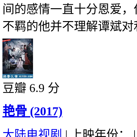
间的感情一直十分恩爱，
不羁的他并不理解谭斌对利
豆瓣 6.9 分
艳骨 (2017)
大陆电视剧
|
上映年份：
|