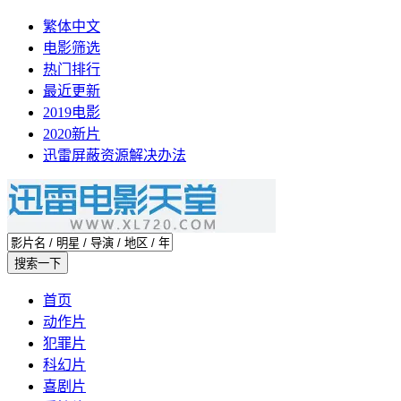
繁体中文
电影筛选
热门排行
最近更新
2019电影
2020新片
迅雷屏蔽资源解决办法
首页
动作片
犯罪片
科幻片
喜剧片