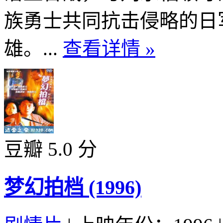
族勇士共同抗击侵略的日
雄。...
查看详情 »
豆瓣 5.0 分
梦幻拍档 (1996)