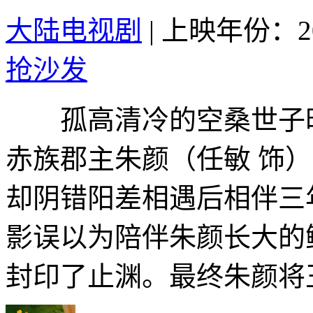
大陆电视剧
|
上映年份：20
抢沙发
孤高清冷的空桑世子时
赤族郡主朱颜（任敏 饰
却阴错阳差相遇后相伴三
影误以为陪伴朱颜长大的
封印了止渊。最终朱颜将玉