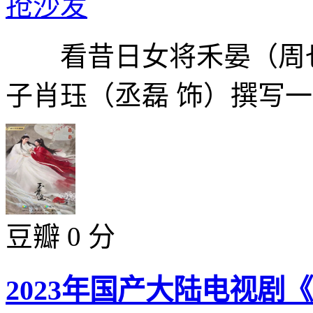
抢沙发
看昔日女将禾晏（周也
子肖珏（丞磊 饰）撰写一代
豆瓣 0 分
2023年国产大陆电视剧