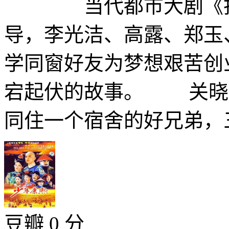
当代都市大剧《找北
导，李光洁、高露、郑玉
学同窗好友为梦想艰苦创
宕起伏的故事。 关晓
同住一个宿舍的好兄弟，三
豆瓣 0 分