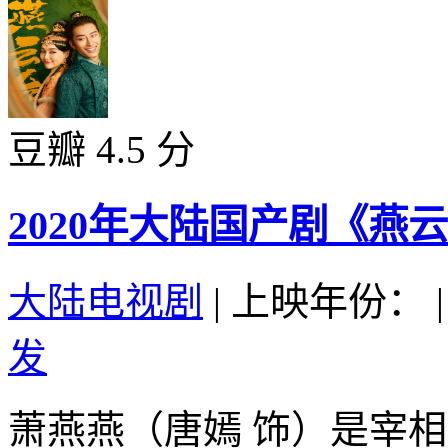
豆瓣 4.5 分
2020年大陆国产剧《燕云
大陆电视剧
|
上映年份：
|
发
萧燕燕（唐嫣 饰）是宰