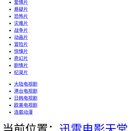
爱情片
悬疑片
恐怖片
灾难片
战争片
动画片
冒险片
惊悚片
奇幻片
剧情片
纪录片
大陆电视剧
港台电视剧
日韩电视剧
欧美电视剧
连载动漫
当前位置：
迅雷电影天堂