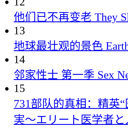
12
他们已不再变老 They Shall
13
地球最壮观的景色 Earth’s Gr
14
邻家性士 第一季 Sex Next D
15
731部队的真相：精英“
実～エリート医学者と人体