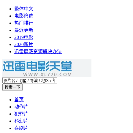
繁体中文
电影筛选
热门排行
最近更新
2019电影
2020新片
迅雷屏蔽资源解决办法
首页
动作片
犯罪片
科幻片
喜剧片