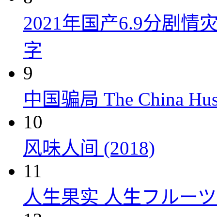
2021年国产6.9分剧
字
9
中国骗局 The China Hustl
10
风味人间 (2018)
11
人生果实 人生フルーツ (