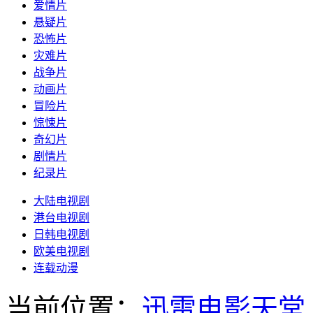
爱情片
悬疑片
恐怖片
灾难片
战争片
动画片
冒险片
惊悚片
奇幻片
剧情片
纪录片
大陆电视剧
港台电视剧
日韩电视剧
欧美电视剧
连载动漫
当前位置：
迅雷电影天堂