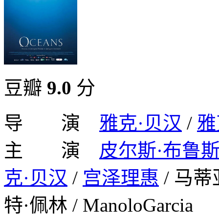
豆瓣
9.0
分
导 演
雅克·贝汉
/
雅
主 演
皮尔斯·布鲁
克·贝汉
/
宫泽理惠
/ 马蒂
特·佩林 / ManoloGarcia