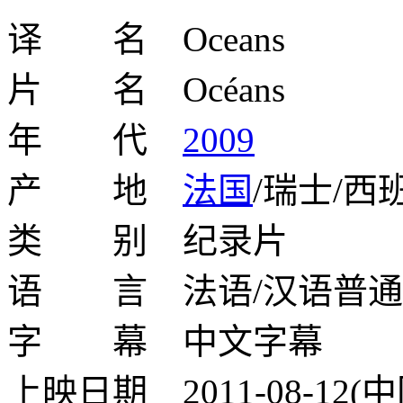
译 名 Oceans
片 名 Océans
年 代
2009
产 地
法国
/瑞士/西
类 别 纪录片
语 言 法语/汉语普通
字 幕 中文字幕
上映日期 2011-08-12(中