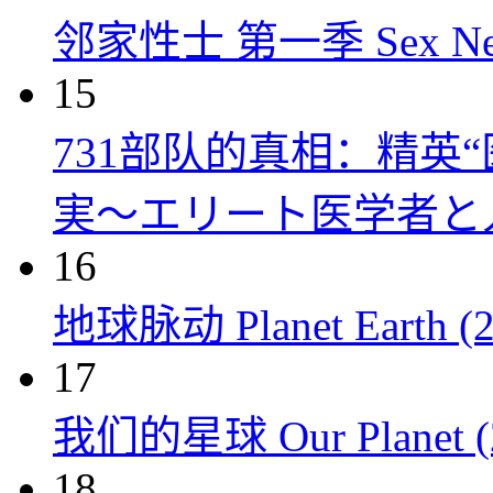
邻家性士 第一季 Sex Next D
15
731部队的真相：精英“
実～エリート医学者と人体
16
地球脉动 Planet Earth (2
17
我们的星球 Our Planet (
18