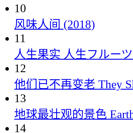
10
风味人间 (2018)
11
人生果实 人生フルーツ (
12
他们已不再变老 They Shall
13
地球最壮观的景色 Earth’s Gr
14