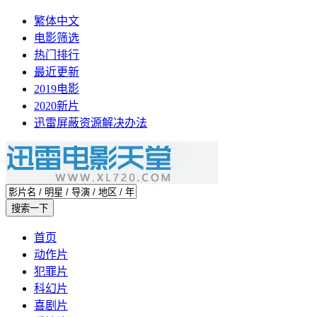
繁体中文
电影筛选
热门排行
最近更新
2019电影
2020新片
迅雷屏蔽资源解决办法
首页
动作片
犯罪片
科幻片
喜剧片