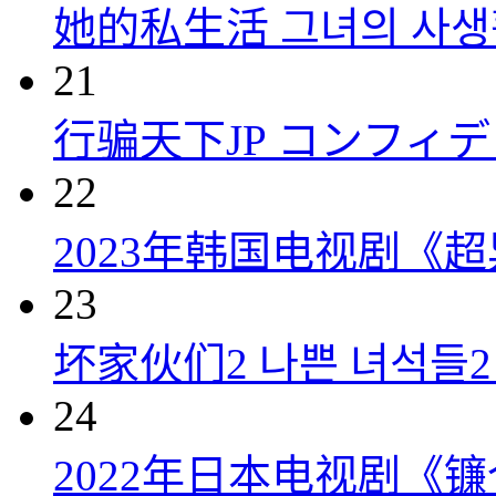
她的私生活 그녀의 사생활 
21
行骗天下JP コンフィデンス
22
2023年韩国电视剧《超
23
坏家伙们2 나쁜 녀석들2 (
24
2022年日本电视剧《镰