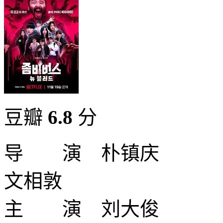
豆瓣
6.8
分
导 演 朴镇庆
文相敦
主 演 刘大俊