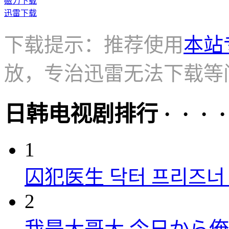
磁力下载
迅雷下载
下载提示：推荐使用
本站
放，专治迅雷无法下载等
日韩电视剧排行 · · · · 
1
囚犯医生 닥터 프리즈너 (
2
我是大哥大 今日から俺は！