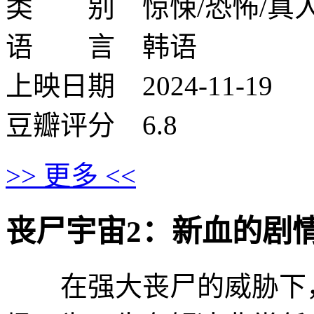
类 别 惊悚/恐怖/真
语 言 韩语
上映日期 2024-11-19
豆瓣评分 6.8
>> 更多 <<
丧尸宇宙2：新血的剧情介绍 ·
在强大丧尸的威胁下，唯一