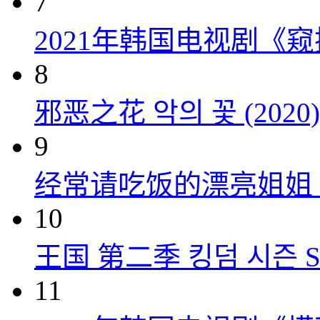
7
2021年韩国电视剧《窥探
8
邪恶之花 악의 꽃 (2020)
9
经常请吃饭的漂亮姐姐 밥 잘
10
王国 第二季 킹덤 시즌 Seas
11