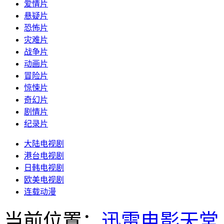
爱情片
悬疑片
恐怖片
灾难片
战争片
动画片
冒险片
惊悚片
奇幻片
剧情片
纪录片
大陆电视剧
港台电视剧
日韩电视剧
欧美电视剧
连载动漫
当前位置：
迅雷电影天堂