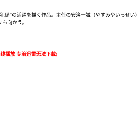
係”の活躍を描く作品。主任の安洛一誠（やすみやいっせい
立ち向かう。
线播放 专治迅雷无法下载)