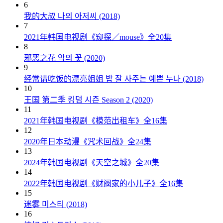
6
我的大叔 나의 아저씨 (2018)
7
2021年韩国电视剧《窥探／mouse》全20集
8
邪恶之花 악의 꽃 (2020)
9
经常请吃饭的漂亮姐姐 밥 잘 사주는 예쁜 누나 (2018)
10
王国 第二季 킹덤 시즌 Season 2 (2020)
11
2021年韩国电视剧《模范出租车》全16集
12
2020年日本动漫《咒术回战》全24集
13
2024年韩国电视剧《天空之城》全20集
14
2022年韩国电视剧《财阀家的小儿子》全16集
15
迷雾 미스티 (2018)
16