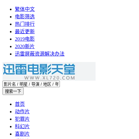
繁体中文
电影筛选
热门排行
最近更新
2019电影
2020新片
迅雷屏蔽资源解决办法
首页
动作片
犯罪片
科幻片
喜剧片