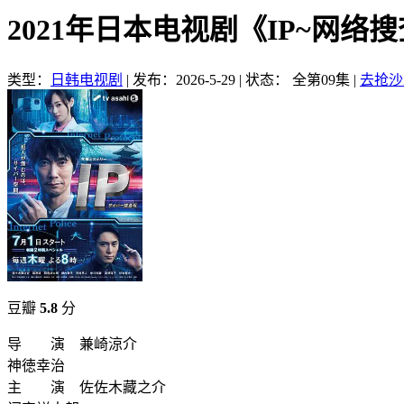
2021年日本电视剧《IP~网络
类型：
日韩电视剧
|
发布：2026-5-29
|
状态： 全第09集
|
去抢沙
豆瓣
5.8
分
导 演 兼崎涼介
神徳幸治
主 演 佐佐木藏之介