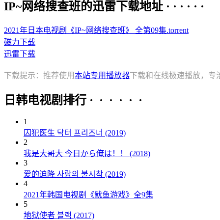
IP~网络搜查班的迅雷下载地址 · · · · · ·
2021年日本电视剧《IP~网络搜查班》 全第09集.torrent
磁力下载
迅雷下载
下载提示：推荐使用
本站专用播放器
下载和在线极速播放，专
日韩电视剧排行 · · · · · ·
1
囚犯医生 닥터 프리즈너 (2019)
2
我是大哥大 今日から俺は！！ (2018)
3
爱的迫降 사랑의 불시착 (2019)
4
2021年韩国电视剧《鱿鱼游戏》全9集
5
地狱使者 블랙 (2017)