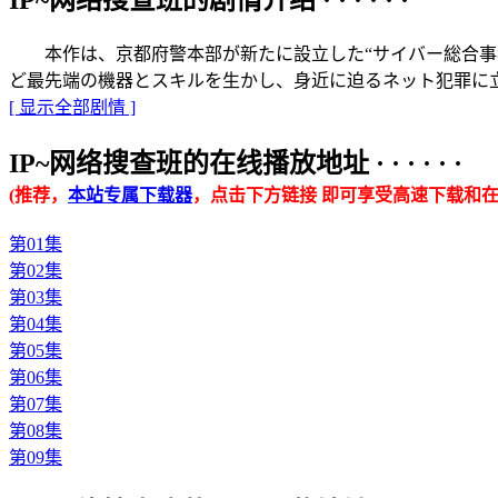
本作は、京都府警本部が新たに設立した“サイバー総合事犯
ど最先端の機器とスキルを生かし、身近に迫るネット犯罪に
[ 显示全部剧情 ]
IP~网络搜查班的在线播放地址 · · · · · ·
(推荐，
本站专属下载器
，点击下方链接 即可享受高速下载和在
第01集
第02集
第03集
第04集
第05集
第06集
第07集
第08集
第09集