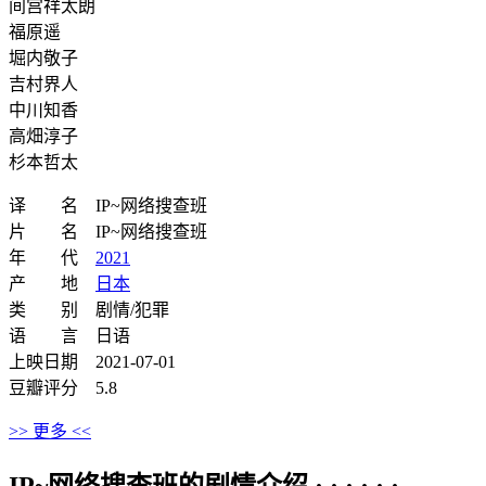
间宫祥太朗
福原遥
堀内敬子
吉村界人
中川知香
高畑淳子
杉本哲太
译 名 IP~网络搜查班
片 名 IP~网络搜查班
年 代
2021
产 地
日本
类 别 剧情/犯罪
语 言 日语
上映日期 2021-07-01
豆瓣评分 5.8
>> 更多 <<
IP~网络搜查班的剧情介绍 · · · · · ·