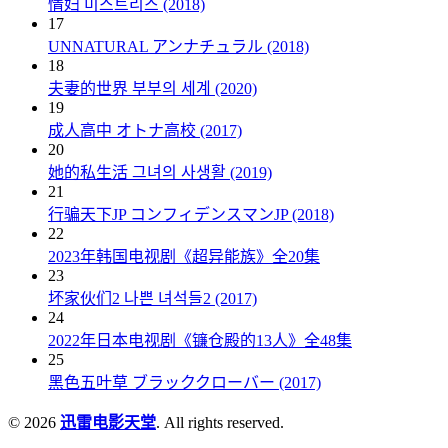
情妇 미스트리스 (2018)
17
UNNATURAL アンナチュラル (2018)
18
夫妻的世界 부부의 세계 (2020)
19
成人高中 オトナ高校 (2017)
20
她的私生活 그녀의 사생활 (2019)
21
行骗天下JP コンフィデンスマンJP (2018)
22
2023年韩国电视剧《超异能族》全20集
23
坏家伙们2 나쁜 녀석들2 (2017)
24
2022年日本电视剧《镰仓殿的13人》全48集
25
黑色五叶草 ブラッククローバー (2017)
© 2026
迅雷电影天堂
. All rights reserved.