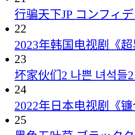
行骗天下JP コンフィデンス
22
2023年韩国电视剧《超
23
坏家伙们2 나쁜 녀석들2 (
24
2022年日本电视剧《镰
25