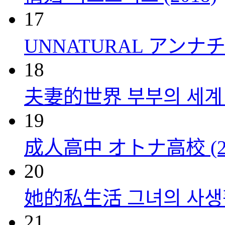
17
UNNATURAL アンナチュ
18
夫妻的世界 부부의 세계 (
19
成人高中 オトナ高校 (20
20
她的私生活 그녀의 사생활 
21