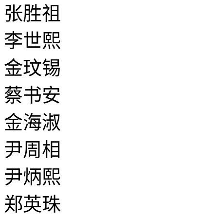
张胜祖
李世熙
金玟锡
蔡书安
金海淑
尹周相
尹炳熙
郑英珠