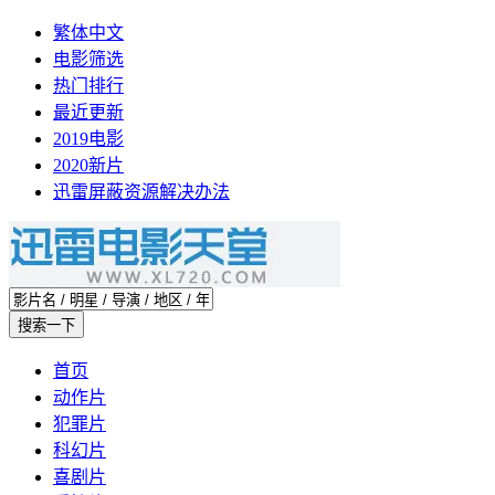
繁体中文
电影筛选
热门排行
最近更新
2019电影
2020新片
迅雷屏蔽资源解决办法
首页
动作片
犯罪片
科幻片
喜剧片