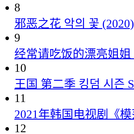
8
邪恶之花 악의 꽃 (2020)
9
经常请吃饭的漂亮姐姐 밥 잘
10
王国 第二季 킹덤 시즌 Seas
11
2021年韩国电视剧《
12