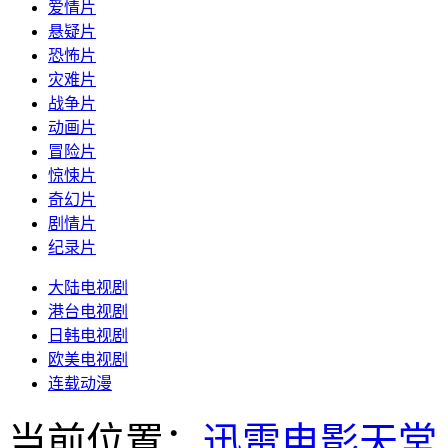
爱情片
悬疑片
恐怖片
灾难片
战争片
动画片
冒险片
惊悚片
奇幻片
剧情片
纪录片
大陆电视剧
港台电视剧
日韩电视剧
欧美电视剧
连载动漫
当前位置：
迅雷电影天堂