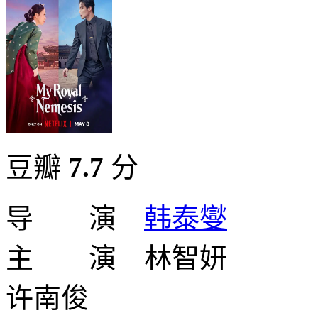
豆瓣
7.7
分
导 演
韩泰燮
主 演 林智妍
许南俊