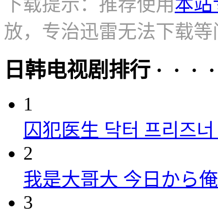
下载提示：推荐使用
本站
放，专治迅雷无法下载等
日韩电视剧排行 · · · · 
1
囚犯医生 닥터 프리즈너 (
2
我是大哥大 今日から俺は！
3