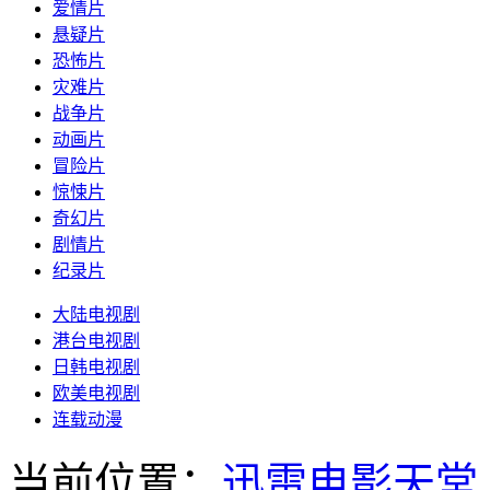
爱情片
悬疑片
恐怖片
灾难片
战争片
动画片
冒险片
惊悚片
奇幻片
剧情片
纪录片
大陆电视剧
港台电视剧
日韩电视剧
欧美电视剧
连载动漫
当前位置：
迅雷电影天堂