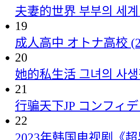
夫妻的世界 부부의 세계 (
19
成人高中 オトナ高校 (20
20
她的私生活 그녀의 사생활 
21
行骗天下JP コンフィデンス
22
2023年韩国电视剧《超