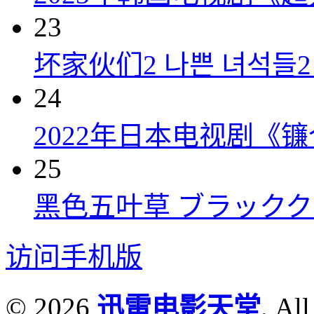
23
坏家伙们2 나쁜 녀석들2 (
24
2022年日本电视剧《镰
25
黑色五叶草 ブラッククロー
访问手机版
© 2026
迅雷电影天堂
. All