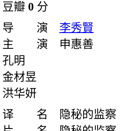
豆瓣
0
分
导 演
李秀賢
主 演 申惠善
孔明
金材昱
洪华妍
译 名 隐秘的监察
片 名 隐秘的监察