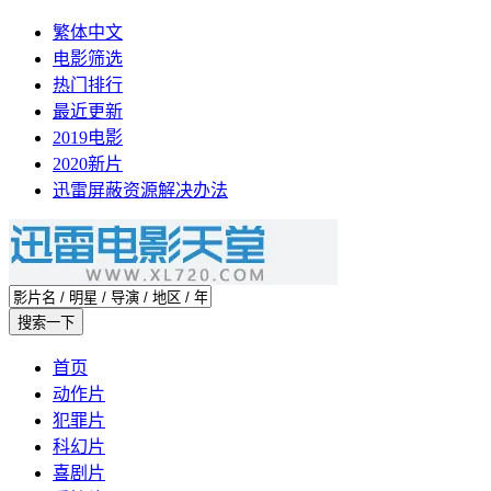
繁体中文
电影筛选
热门排行
最近更新
2019电影
2020新片
迅雷屏蔽资源解决办法
首页
动作片
犯罪片
科幻片
喜剧片