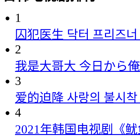
1
囚犯医生 닥터 프리즈너 (
2
我是大哥大 今日から俺は！
3
爱的迫降 사랑의 불시착 (
4
2021年韩国电视剧《