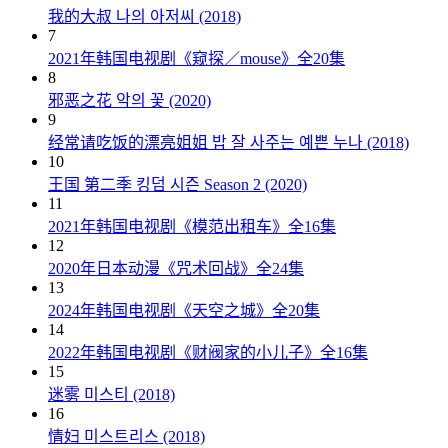
我的大叔 나의 아저씨 (2018)
7
2021年韩国电视剧《窥探／mouse》全20集
8
邪恶之花 악의 꽃 (2020)
9
经常请吃饭的漂亮姐姐 밥 잘 사주는 예쁜 누나 (2018)
10
王国 第二季 킹덤 시즌 Season 2 (2020)
11
2021年韩国电视剧《模范出租车》全16集
12
2020年日本动漫《咒术回战》全24集
13
2024年韩国电视剧《天空之城》全20集
14
2022年韩国电视剧《财阀家的小儿子》全16集
15
迷雾 미스티 (2018)
16
情妇 미스트리스 (2018)