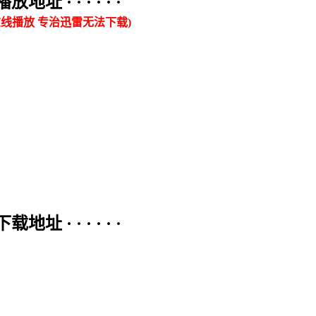
 · · · · ·
线播放 专治迅雷无法下载)
 · · · · ·