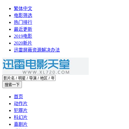
繁体中文
电影筛选
热门排行
最近更新
2019电影
2020新片
迅雷屏蔽资源解决办法
首页
动作片
犯罪片
科幻片
喜剧片