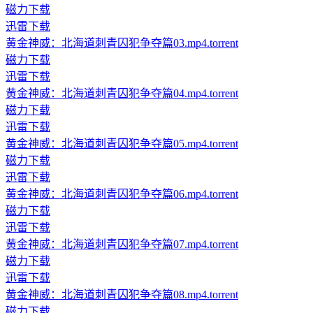
磁力下载
迅雷下载
黄金神威：北海道刺青囚犯争夺篇03.mp4.torrent
磁力下载
迅雷下载
黄金神威：北海道刺青囚犯争夺篇04.mp4.torrent
磁力下载
迅雷下载
黄金神威：北海道刺青囚犯争夺篇05.mp4.torrent
磁力下载
迅雷下载
黄金神威：北海道刺青囚犯争夺篇06.mp4.torrent
磁力下载
迅雷下载
黄金神威：北海道刺青囚犯争夺篇07.mp4.torrent
磁力下载
迅雷下载
黄金神威：北海道刺青囚犯争夺篇08.mp4.torrent
磁力下载