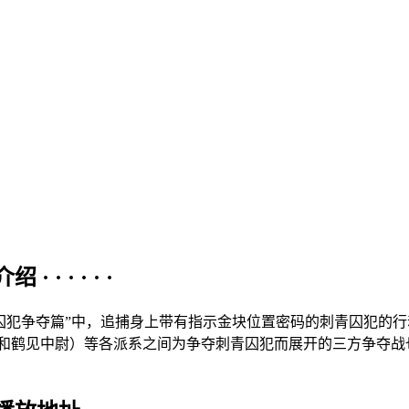
 · · · ·
犯争夺篇”中，追捕身上带有指示金块位置密码的刺青囚犯的行
组和鹤见中尉）等各派系之间为争夺刺青囚犯而展开的三方争夺战