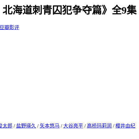
：北海道刺青囚犯争夺篇》全9集
豆瓣影评
俊太郎
/
盐野瑛久
/
矢本悠马
/
大谷亮平
/
高桥玛莉润
/
樱井由纪