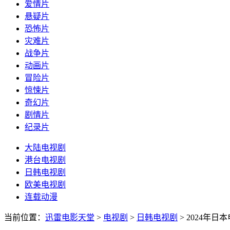
爱情片
悬疑片
恐怖片
灾难片
战争片
动画片
冒险片
惊悚片
奇幻片
剧情片
纪录片
大陆电视剧
港台电视剧
日韩电视剧
欧美电视剧
连载动漫
当前位置：
迅雷电影天堂
>
电视剧
>
日韩电视剧
>
2024年