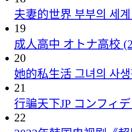
夫妻的世界 부부의 세계 (
19
成人高中 オトナ高校 (20
20
她的私生活 그녀의 사생활 
21
行骗天下JP コンフィデンス
22