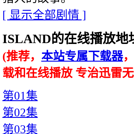
[ 显示全部剧情 ]
ISLAND的在线播放地址 · ·
(推荐，
本站专属下载器
载和在线播放 专治迅雷无
第01集
第02集
第03集