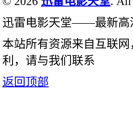
© 2026
迅雷电影天堂
. All
迅雷电影天堂——最新高
本站所有资源来自互联网
利，请与我们联系
返回顶部