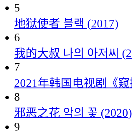
5
地狱使者 블랙 (2017)
6
我的大叔 나의 아저씨 (20
7
2021年韩国电视剧《窥探
8
邪恶之花 악의 꽃 (2020)
9