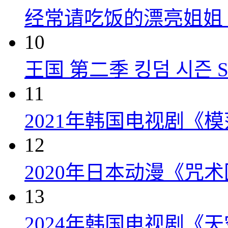
经常请吃饭的漂亮姐姐 밥 잘
10
王国 第二季 킹덤 시즌 Seas
11
2021年韩国电视剧《
12
2020年日本动漫《咒术
13
2024年韩国电视剧《天