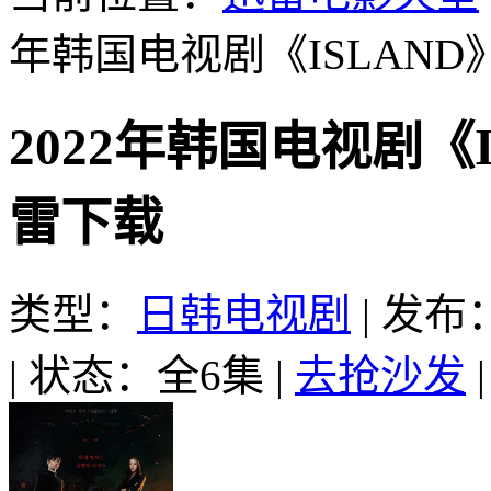
年韩国电视剧《ISLAND
2022年韩国电视剧《
雷下载
类型：
日韩电视剧
|
发布：2
|
状态：全6集
|
去抢沙发
|