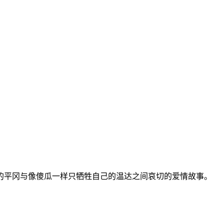
的平冈与像傻瓜一样只牺牲自己的温达之间哀切的爱情故事。