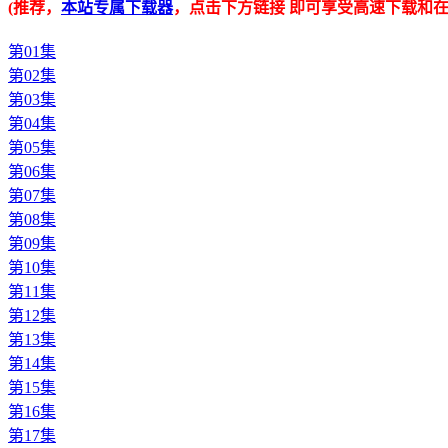
(推荐，
本站专属下载器
，点击下方链接 即可享受高速下载和在
第01集
第02集
第03集
第04集
第05集
第06集
第07集
第08集
第09集
第10集
第11集
第12集
第13集
第14集
第15集
第16集
第17集