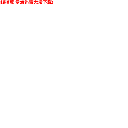
线播放 专治迅雷无法下载)