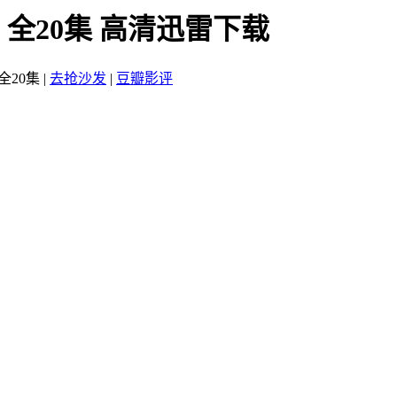
》全20集 高清迅雷下载
全20集
|
去抢沙发
|
豆瓣影评