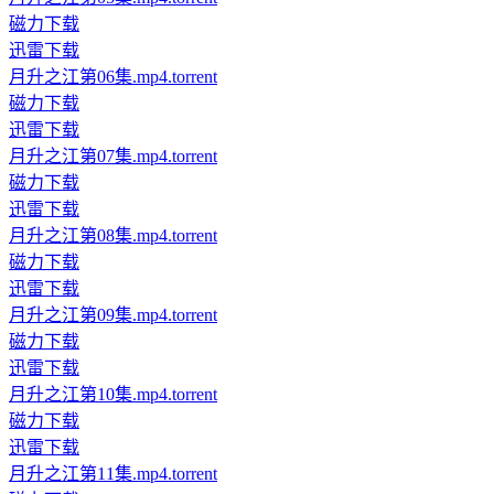
磁力下载
迅雷下载
月升之江第06集.mp4.torrent
磁力下载
迅雷下载
月升之江第07集.mp4.torrent
磁力下载
迅雷下载
月升之江第08集.mp4.torrent
磁力下载
迅雷下载
月升之江第09集.mp4.torrent
磁力下载
迅雷下载
月升之江第10集.mp4.torrent
磁力下载
迅雷下载
月升之江第11集.mp4.torrent