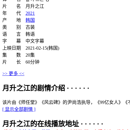
片 名 月升之江
年 代
2021
产 地
韩国
类 别 古装
语 言 韩语
字 幕 中文字幕
上映日期 2021-02-15(韩国)
集 数 20集
片 长 60分钟
>> 更多 <<
月升之江的剧情介绍 · · · · · ·
该片由《师任堂》《风云碑》的尹尚浩执导，《99亿女人》
[ 显示全部剧情 ]
月升之江的在线播放地址 · · · · · ·