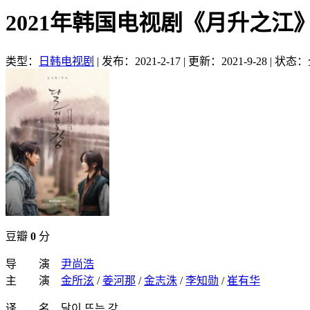
2021年韩国电视剧《月升之江
类型：
日韩电视剧
|
发布：2021-2-17
|
更新：2021-9-28
|
状态：
豆瓣
0
分
导 演
尹尚浩
主 演
金所泫
/
姜河那
/
金志洙
/
李知勋
/
崔有华
译 名 달이 뜨는 강