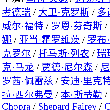
考德瑞
/
大卫·克罗斯
/
多
威尔·福特
/
罗恩·芬奇斯
/
娜
/
亚当·霍罗维茨
/
罗布
克罗尔
/
托马斯·列农
/
瑞
克·马龙
/
贾德·尼尔森
/
尼
罗茜·佩雷兹
/
安迪·里克
拉·西尔弗曼
/
本·斯蒂勒
/
Chopra
/
Shepard Fairey
/
C