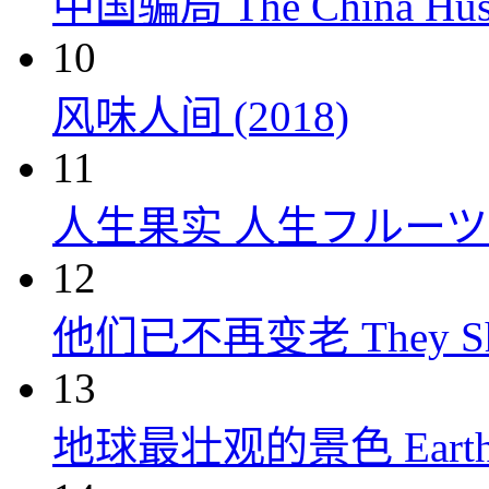
中国骗局 The China Hustl
10
风味人间 (2018)
11
人生果实 人生フルーツ (
12
他们已不再变老 They Shall
13
地球最壮观的景色 Earth’s Gr