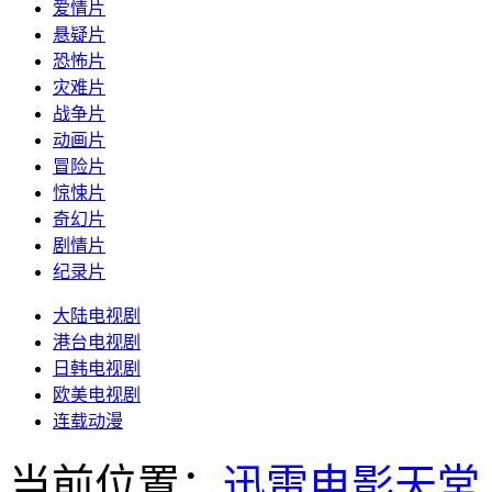
爱情片
悬疑片
恐怖片
灾难片
战争片
动画片
冒险片
惊悚片
奇幻片
剧情片
纪录片
大陆电视剧
港台电视剧
日韩电视剧
欧美电视剧
连载动漫
当前位置：
迅雷电影天堂