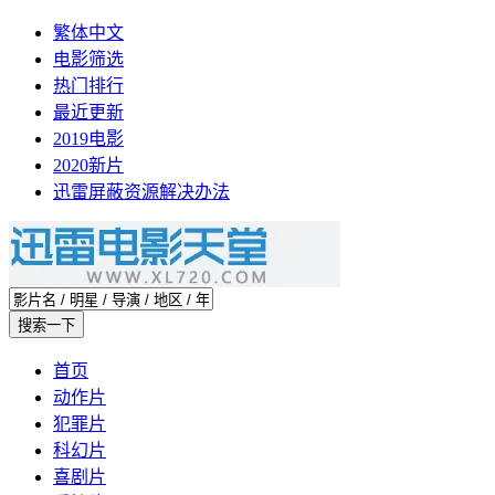
繁体中文
电影筛选
热门排行
最近更新
2019电影
2020新片
迅雷屏蔽资源解决办法
首页
动作片
犯罪片
科幻片
喜剧片