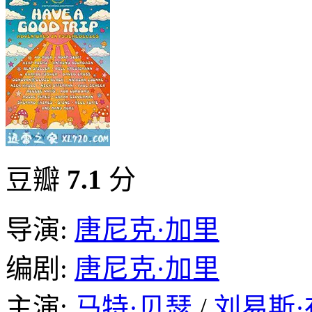
豆瓣
7.1
分
导演:
唐尼克·加里
编剧:
唐尼克·加里
主演:
马特·贝瑟
/
刘易斯