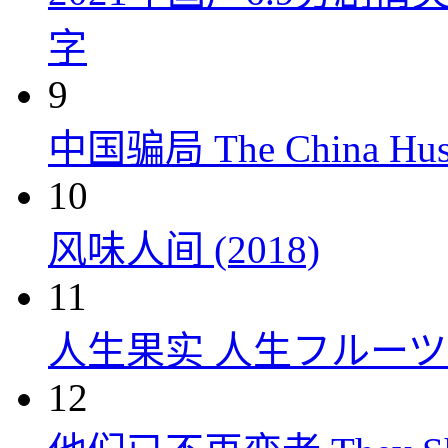
字
9
中国骗局 The China Hustl
10
风味人间 (2018)
11
人生果实 人生フルーツ (
12