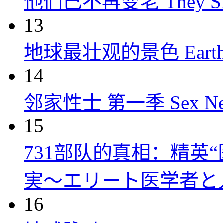
他们已不再变老 They Shall
13
地球最壮观的景色 Earth’s Gr
14
邻家性士 第一季 Sex Next D
15
731部队的真相：精英“
実～エリート医学者と人体
16