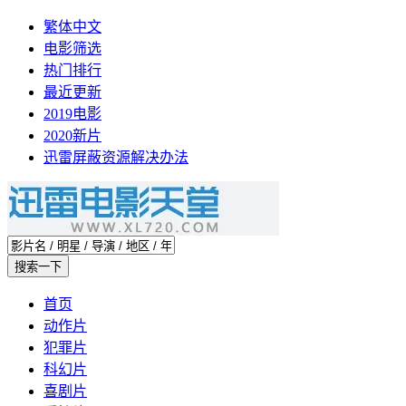
繁体中文
电影筛选
热门排行
最近更新
2019电影
2020新片
迅雷屏蔽资源解决办法
首页
动作片
犯罪片
科幻片
喜剧片