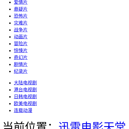
爱情片
悬疑片
恐怖片
灾难片
战争片
动画片
冒险片
惊悚片
奇幻片
剧情片
纪录片
大陆电视剧
港台电视剧
日韩电视剧
欧美电视剧
连载动漫
当前位置：
迅雷电影天堂