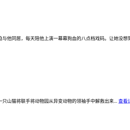
与他同居，每天陪他上演一幕幕狗血的八点档戏码。让她没想到
山猫将联手将动物园从异变动物的领袖手中解救出来...
查看详