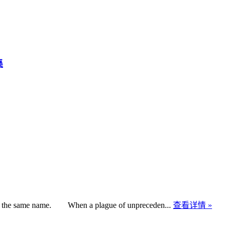
集
of the same name. When a plague of unpreceden...
查看详情 »