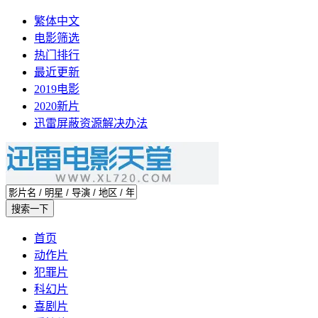
繁体中文
电影筛选
热门排行
最近更新
2019电影
2020新片
迅雷屏蔽资源解决办法
首页
动作片
犯罪片
科幻片
喜剧片