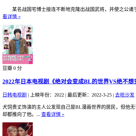
某名战国宅博士接连不断地克隆出战国武将，并使之公诸于世。1
看详情 »
豆瓣 0 分
2022年日本电视剧《绝对会变成BL的世界VS绝不想
日韩电视剧
|
上映年份：2022
|
最后更新：2022-3-25
|
去抢沙发
犬饲贵丈饰演的主人公发现自己是BL漫画世界的居民，但他无论
却都推向了他。...
查看详情 »