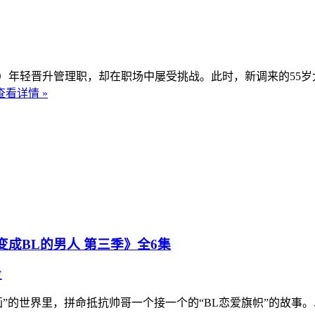
年轻晋升管理职，却在职场中屡受挑战。此时，新调来的55岁
查看详情 »
变成BL的男人 第三季》全6集
发
世界里，拼命抵抗帅哥一个接一个的“BL恋爱旗帜”的故事。..