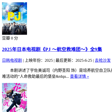
豆瓣 0 分
2025年日本电视剧《PJ ～航空救难团～》全9集
日韩电视剧
|
上映年份：2025
|
最后更新：2025-6-25
|
去抢沙发
本剧讲述了宇佐美诚司（内野圣阳 饰）是培养航空自卫队航
难活动的“人命救助最后的堡垒&rdqu...
查看详情 »