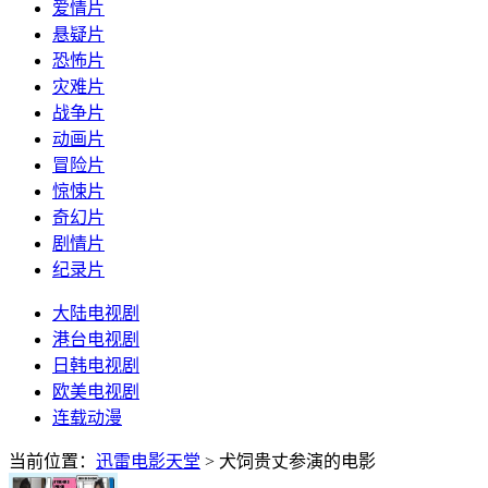
爱情片
悬疑片
恐怖片
灾难片
战争片
动画片
冒险片
惊悚片
奇幻片
剧情片
纪录片
大陆电视剧
港台电视剧
日韩电视剧
欧美电视剧
连载动漫
当前位置：
迅雷电影天堂
> 犬饲贵丈参演的电影