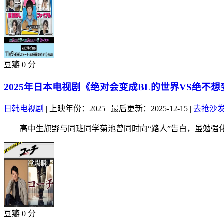
豆瓣 0 分
2025年日本电视剧《绝对会变成BL的世界VS绝不想
日韩电视剧
|
上映年份：2025
|
最后更新：2025-12-15
|
去抢沙
高中生旗野与同班同学菊池曾同时向“路人”告白，虽勉强化解尴
豆瓣 0 分