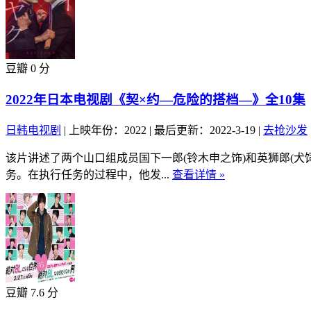
豆瓣 0 分
2022年日本电视剧《契×约—危险的搭档—》全10集
日韩电视剧
|
上映年份：2022
|
最后更新：2022-3-19
|
去抢沙发
该片讲述了两个山口组成员国下一郎(铃木申之饰)和英狮郎(
务。在执行任务的过程中，他发...
查看详情 »
豆瓣 7.6 分