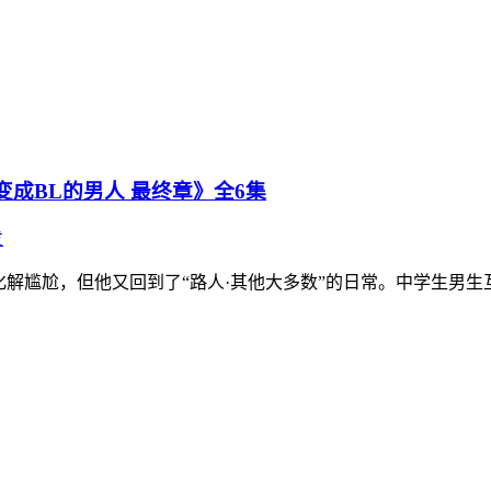
变成BL的男人 最终章》全6集
发
尬，但他又回到了“路人·其他大多数”的日常。中学生男生互赠“