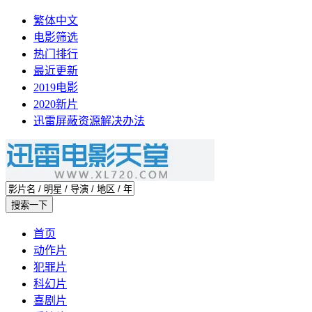
繁体中文
电影筛选
热门排行
最近更新
2019电影
2020新片
迅雷屏蔽资源解决办法
首页
动作片
犯罪片
科幻片
喜剧片