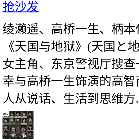
抢沙发
绫濑遥、高桥一生、柄本
《天国与地狱》(天国と
女主角、东京警视厅搜查
幸与高桥一生饰演的高智
人从说话、生活到思维方..