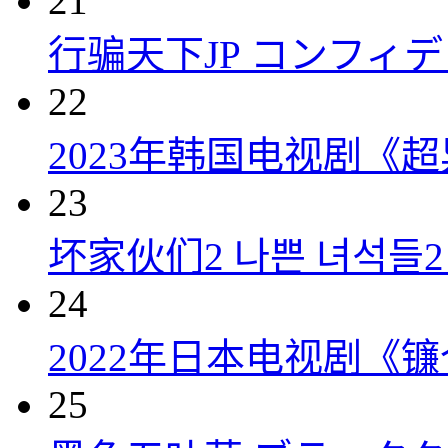
21
行骗天下JP コンフィデンス
22
2023年韩国电视剧《超
23
坏家伙们2 나쁜 녀석들2 (
24
2022年日本电视剧《镰
25