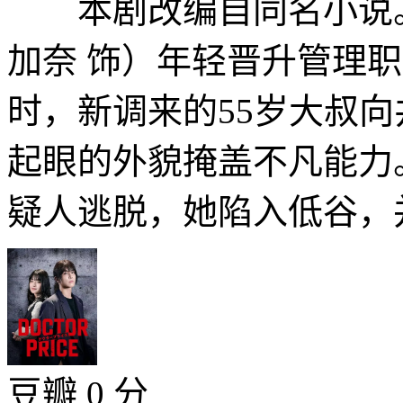
本剧改编自同名小说。
加奈 饰）年轻晋升管理
时，新调来的55岁大叔向
起眼的外貌掩盖不凡能力
疑人逃脱，她陷入低谷，并
豆瓣 0 分