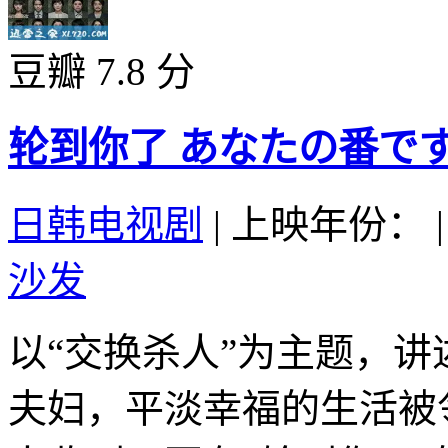
豆瓣 7.8 分
轮到你了 あなたの番です (
日韩电视剧
|
上映年份：
|
沙发
以“交换杀人”为主题，
夫妇，平淡幸福的生活被