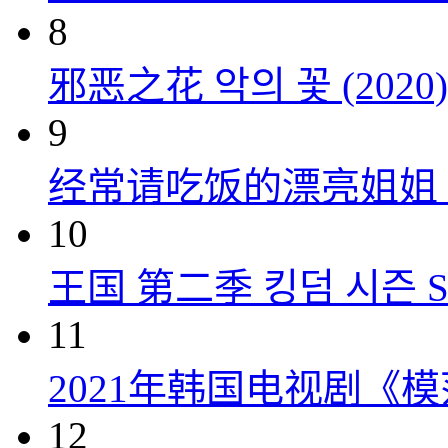
8
邪恶之花 악의 꽃 (2020)
9
经常请吃饭的漂亮姐姐 밥 잘
10
王国 第二季 킹덤 시즌 Seas
11
2021年韩国电视剧《
12