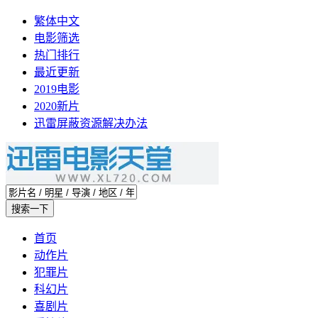
繁体中文
电影筛选
热门排行
最近更新
2019电影
2020新片
迅雷屏蔽资源解决办法
首页
动作片
犯罪片
科幻片
喜剧片