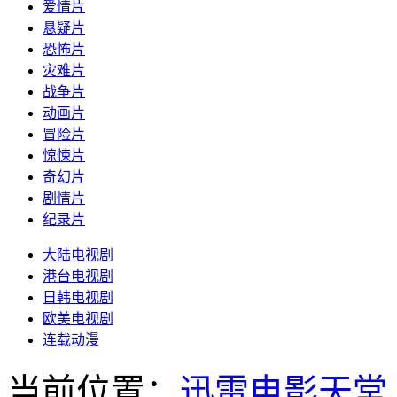
爱情片
悬疑片
恐怖片
灾难片
战争片
动画片
冒险片
惊悚片
奇幻片
剧情片
纪录片
大陆电视剧
港台电视剧
日韩电视剧
欧美电视剧
连载动漫
当前位置：
迅雷电影天堂