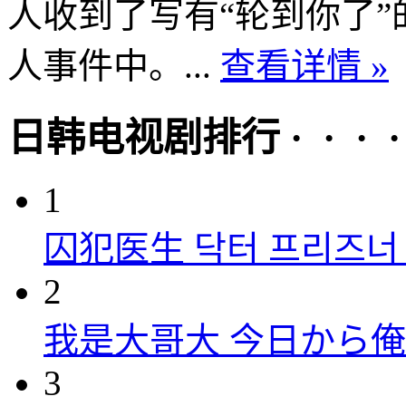
人收到了写有“轮到你了
人事件中。...
查看详情 »
日韩电视剧排行 · · · · 
1
囚犯医生 닥터 프리즈너 (
2
我是大哥大 今日から俺は！
3