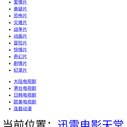
爱情片
悬疑片
恐怖片
灾难片
战争片
动画片
冒险片
惊悚片
奇幻片
剧情片
纪录片
大陆电视剧
港台电视剧
日韩电视剧
欧美电视剧
连载动漫
当前位置：
迅雷电影天堂