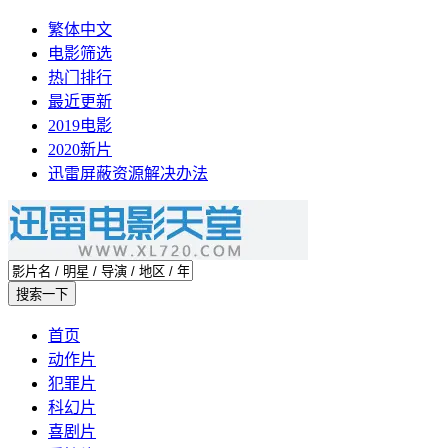
繁体中文
电影筛选
热门排行
最近更新
2019电影
2020新片
迅雷屏蔽资源解决办法
首页
动作片
犯罪片
科幻片
喜剧片