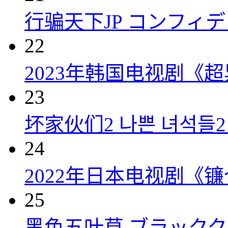
行骗天下JP コンフィデンス
22
2023年韩国电视剧《超
23
坏家伙们2 나쁜 녀석들2 (
24
2022年日本电视剧《镰
25
黑色五叶草 ブラッククロー