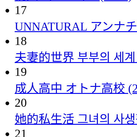
17
UNNATURAL アンナチュ
18
夫妻的世界 부부의 세계 (
19
成人高中 オトナ高校 (20
20
她的私生活 그녀의 사생활 
21