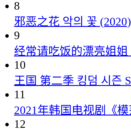
8
邪恶之花 악의 꽃 (2020)
9
经常请吃饭的漂亮姐姐 밥 잘
10
王国 第二季 킹덤 시즌 Seas
11
2021年韩国电视剧《
12