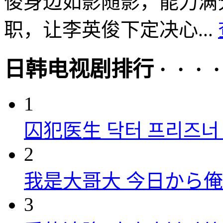
俊身边如影随影，能力满
职，让李英俊下定决心...
日韩电视剧排行 · · · · 
1
囚犯医生 닥터 프리즈너 (
2
我是大哥大 今日から俺は！
3