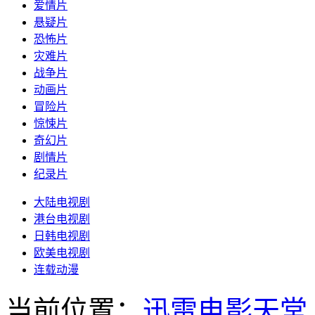
爱情片
悬疑片
恐怖片
灾难片
战争片
动画片
冒险片
惊悚片
奇幻片
剧情片
纪录片
大陆电视剧
港台电视剧
日韩电视剧
欧美电视剧
连载动漫
当前位置：
迅雷电影天堂