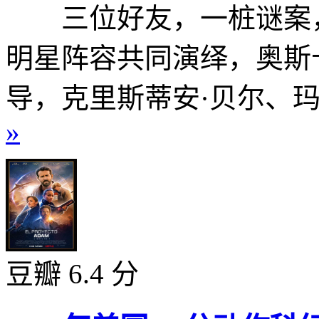
三位好友，一桩谜案，惊天
明星阵容共同演绎，奥斯卡
导，克里斯蒂安·贝尔、玛格
»
豆瓣 6.4 分