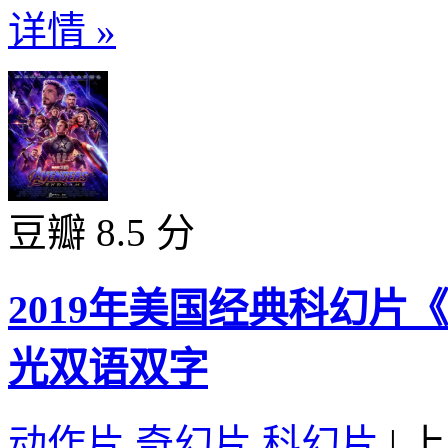
详情 »
豆瓣 8.5 分
2019年美国经典科幻片
光双语双字
动作片
,
奇幻片
,
科幻片
|
上