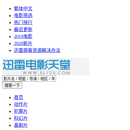
繁体中文
电影筛选
热门排行
最近更新
2019电影
2020新片
迅雷屏蔽资源解决办法
首页
动作片
犯罪片
科幻片
喜剧片