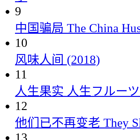
9
中国骗局 The China Hustl
10
风味人间 (2018)
11
人生果实 人生フルーツ (
12
他们已不再变老 They Shall
13