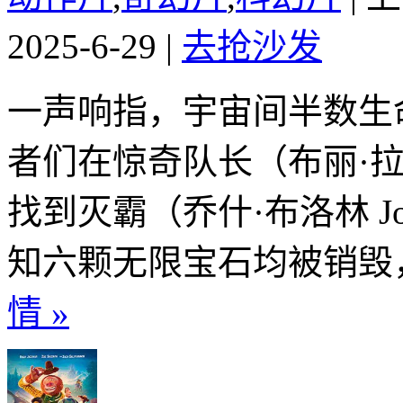
2025-6-29
|
去抢沙发
一声响指，宇宙间半数生
者们在惊奇队长（布丽·拉尔森 
找到灭霸（乔什·布洛林 Jos
知六颗无限宝石均被销毁，
情 »