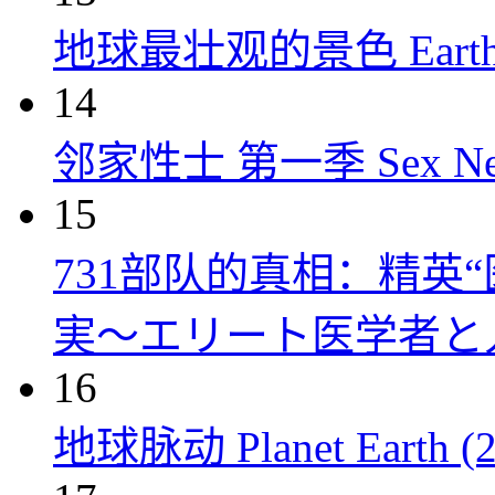
地球最壮观的景色 Earth’s Gr
14
邻家性士 第一季 Sex Next D
15
731部队的真相：精英“
実～エリート医学者と人体
16
地球脉动 Planet Earth (2