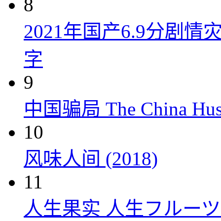
8
2021年国产6.9分剧
字
9
中国骗局 The China Hustl
10
风味人间 (2018)
11
人生果实 人生フルーツ (