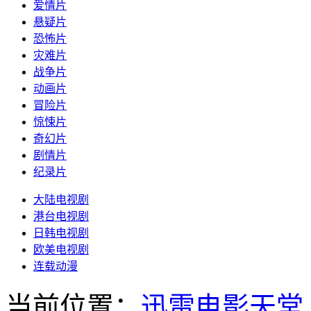
爱情片
悬疑片
恐怖片
灾难片
战争片
动画片
冒险片
惊悚片
奇幻片
剧情片
纪录片
大陆电视剧
港台电视剧
日韩电视剧
欧美电视剧
连载动漫
当前位置：
迅雷电影天堂