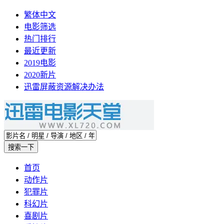
繁体中文
电影筛选
热门排行
最近更新
2019电影
2020新片
迅雷屏蔽资源解决办法
首页
动作片
犯罪片
科幻片
喜剧片