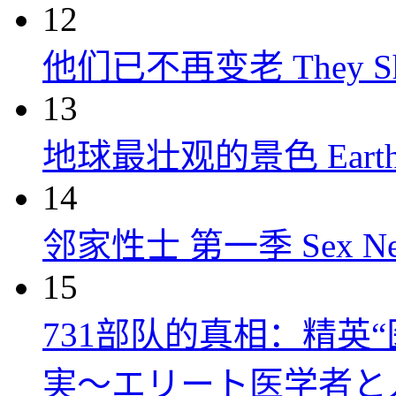
12
他们已不再变老 They Shall
13
地球最壮观的景色 Earth’s Gr
14
邻家性士 第一季 Sex Next D
15
731部队的真相：精英“
実～エリート医学者と人体